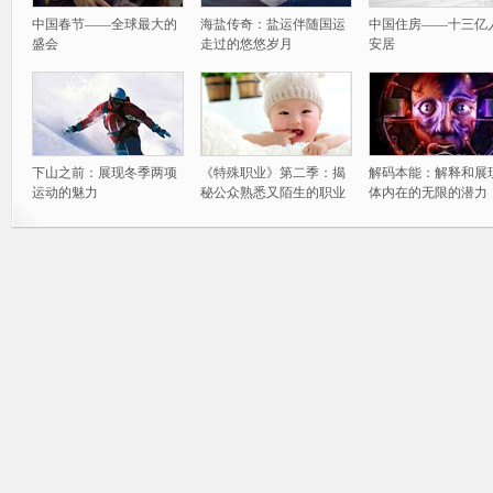
中国春节——全球最大的
海盐传奇：盐运伴随国运
中国住房——十三亿
盛会
走过的悠悠岁月
安居
下山之前：展现冬季两项
《特殊职业》第二季：揭
解码本能：解释和展
运动的魅力
秘公众熟悉又陌生的职业
体内在的无限的潜力