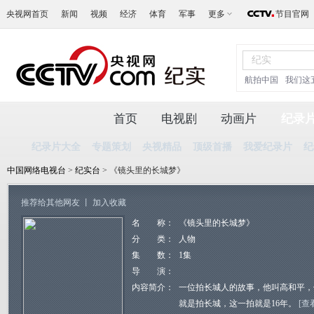
央视网首页
新闻
视频
经济
体育
军事
更多
节目官网
航拍中国
我们这
首页
电视剧
动画片
纪录
纪录片大全
专题策划
央视精品
顶级首播
我爱纪录片
纪
中国网络电视台
>
纪实台
> 《镜头里的长城梦》
推荐给其他网友
丨
加入收藏
名 称：
《镜头里的长城梦》
分 类：
人物
集 数：
1集
导 演：
内容简介：
一位拍长城人的故事，他叫高和平，
就是拍长城，这一拍就是16年。
[查