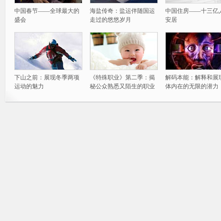
中国春节——全球最大的
海盐传奇：盐运伴随国运
中国住房——十三亿
盛会
走过的悠悠岁月
安居
下山之前：展现冬季两项
《特殊职业》第二季：揭
解码本能：解释和展
运动的魅力
秘公众熟悉又陌生的职业
体内在的无限的潜力