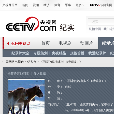
央视网首页
新闻
视频
经济
体育
军事
更多
节目官网
航拍中国
我们这
首页
电视剧
动画片
纪录
纪录片大全
专题策划
央视精品
顶级首播
我爱纪录片
纪
中国网络电视台
>
纪实台
> 《回家的路有多长（精编版）》
推荐给其他网友
丨
加入收藏
名 称：
《回家的路有多长（精编版）》
分 类：
自然
集 数：
导 演：
内容简介：
“追风”是一匹优秀的头马，它率领了
马。2001年8月24日，它们被人