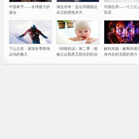
中国春节——全球最大的
海盐传奇：盐运伴随国运
中国住房——十三亿
盛会
走过的悠悠岁月
安居
下山之前：展现冬季两项
《特殊职业》第二季：揭
解码本能：解释和展
运动的魅力
秘公众熟悉又陌生的职业
体内在的无限的潜力