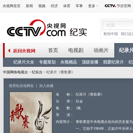
央视网首页
新闻
视频
经济
体育
军事
更多
节目官网
航拍中国
我们这
首页
电视剧
动画片
纪录
纪录片大全
专题策划
央视精品
顶级首播
我爱纪录片
纪
中国网络电视台
>
纪实台
> 纪录片《青歌赛》
推荐给其他网友
丨
加入收藏
名 称：
纪录片《青歌赛》
分 类：
社会
集 数：
3集
导 演：
内容简介：
青歌赛是中央电视台创办的历史最为
一。它始于1984年，正如片中乐评