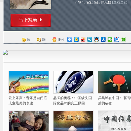
产物”，它已经陪伴无数
[查看全部]
顶
踩
评分
云上乐声：音乐是自闭症
品牌的奥秘：中国缺失国
乒乓球在中国：“国球
儿童最美的表达
际化品牌的真正原因
后的秘密