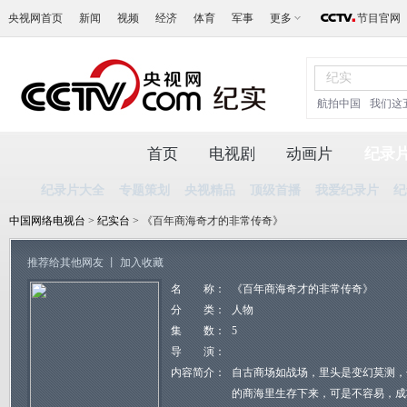
央视网首页
新闻
视频
经济
体育
军事
更多
节目官网
航拍中国
我们这
首页
电视剧
动画片
纪录
纪录片大全
专题策划
央视精品
顶级首播
我爱纪录片
纪
中国网络电视台
>
纪实台
> 《百年商海奇才的非常传奇》
推荐给其他网友
丨
加入收藏
名 称：
《百年商海奇才的非常传奇》
分 类：
人物
集 数：
5
导 演：
内容简介：
自古商场如战场，里头是变幻莫测，
的商海里生存下来，可是不容易，成