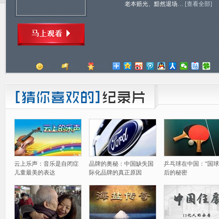
老本赔光、黯然退场…
[查看全部]
顶
踩
评分
云上乐声：音乐是自闭症
品牌的奥秘：中国缺失国
乒乓球在中国：“国球
儿童最美的表达
际化品牌的真正原因
后的秘密