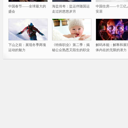
中国春节——全球最大的
海盐传奇：盐运伴随国运
中国住房——十三亿
盛会
走过的悠悠岁月
安居
下山之前：展现冬季两项
《特殊职业》第二季：揭
解码本能：解释和展
运动的魅力
秘公众熟悉又陌生的职业
体内在的无限的潜力