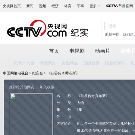
央视网首页
新闻
视频
经济
体育
军事
更多
节目官网
航拍中国
我们这
首页
电视剧
动画片
纪录
纪录片大全
专题策划
央视精品
顶级首播
我爱纪录片
纪
中国网络电视台
>
纪实台
> 《硅谷传奇乔布斯》
推荐给其他网友
丨
加入收藏
名 称：
《硅谷传奇乔布斯》
分 类：
人物
集 数：
1集
导 演：
内容简介：
他，是一个美国式的英雄，几经起伏
被比尔·盖茨视为此生唯一的劲敌。