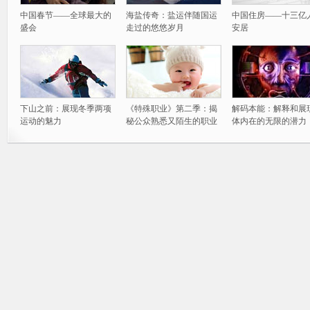
中国春节——全球最大的
海盐传奇：盐运伴随国运
中国住房——十三亿
盛会
走过的悠悠岁月
安居
下山之前：展现冬季两项
《特殊职业》第二季：揭
解码本能：解释和展
运动的魅力
秘公众熟悉又陌生的职业
体内在的无限的潜力