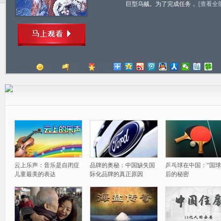
巨型乌贼。为了完成任务，
[查看全
顶
踩
评分
云上乐声：音乐是自闭症
品牌的奥秘：中国缺失国
乒乓球在中国：“国球
儿童最美的表达
际化品牌的真正原因
后的秘密