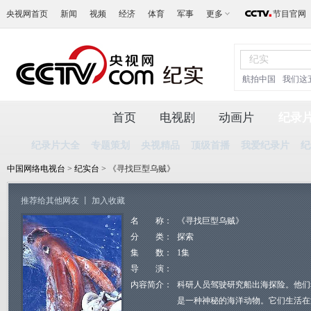
央视网首页
新闻
视频
经济
体育
军事
更多
节目官网
航拍中国
我们这
首页
电视剧
动画片
纪录
纪录片大全
专题策划
央视精品
顶级首播
我爱纪录片
纪
中国网络电视台
>
纪实台
> 《寻找巨型乌贼》
推荐给其他网友
丨
加入收藏
名 称：
《寻找巨型乌贼》
分 类：
探索
集 数：
1集
导 演：
内容简介：
科研人员驾驶研究船出海探险。他们
是一种神秘的海洋动物。它们生活在