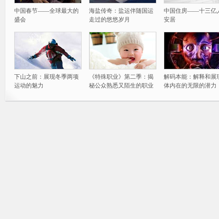
中国春节——全球最大的
海盐传奇：盐运伴随国运
中国住房——十三亿
盛会
走过的悠悠岁月
安居
下山之前：展现冬季两项
《特殊职业》第二季：揭
解码本能：解释和展
运动的魅力
秘公众熟悉又陌生的职业
体内在的无限的潜力