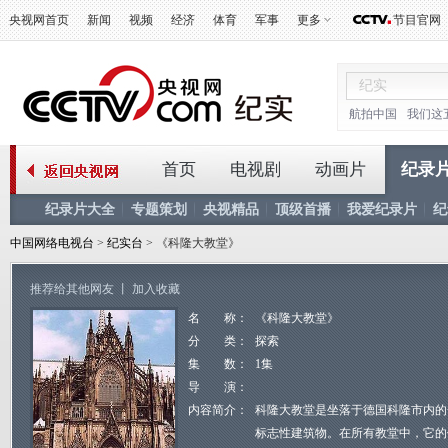
央视网首页
新闻
视频
经济
体育
军事
更多
节目官网
航拍中国
我们这
首页
电视剧
动画片
纪录
纪录片大全
专题策划
央视精品
顶级首播
我爱纪录片
纪
中国网络电视台
>
纪实台
> 《科隆大教堂》
推荐给其他网友
丨
加入收藏
名 称：
《科隆大教堂》
分 类：
探索
集 数：
1集
导 演：
内容简介：
科隆大教堂是坐落于德国科隆市内的
标志性建筑物。在所有教堂中，它的