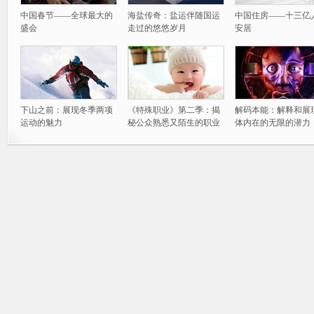
中国春节——全球最大的
海盐传奇：盐运伴随国运
中国住房——十三亿
盛会
走过的悠悠岁月
安居
下山之前：展现冬季两项
《特殊职业》第二季：揭
解码本能：解释和展
运动的魅力
秘公众熟悉又陌生的职业
体内在的无限的潜力