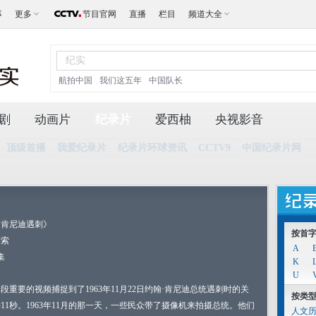
事
更多
节目官网
直播
栏目
频道大全
航拍中国
我们这五年
中国队长
剧
动画片
纪录片
爱西柚
央视影音
顶级首播
我爱纪录片
纪录片环球资讯
CCTV9
中国纪录片网
《肯尼迪遇刺》
按首
探索
A
集
K
U
段重要的视频捕捉到了1963年11月22日约翰·肯尼迪总统遇刺时的关
按类
11秒。1963年11月的那一天，一些民众带了摄像机来拍摄总统。他们
人文