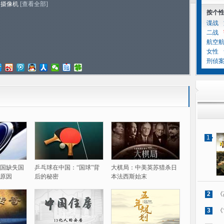
用摄像机
[查看全部]
按个
谍战
二战
航空
女性
刑侦
1
国缺失国
乒乓球在中国：“国球”背
大棋局：中美英苏猎杀日
原因
后的秘密
本法西斯始末
2
《
3
《