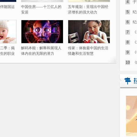
4
子
伴随国运
中国住房——十三亿人的
五年规划：呈现出中国经
5
纪
安居
济增长的强大动力
6
纪
7
《
8
《
二季：揭
解码本能：解释和展现人
传家：体验最中国的生活
9
《
生的职业
体内在的无限的潜力
情趣和生活智慧
10
《