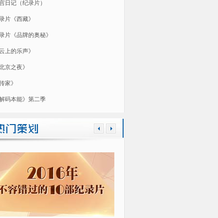
宫日记（纪录片）
录片《西藏》
录片《品牌的奥秘》
云上的乐声》
北京之夜》
传家》
解码本能》第二季