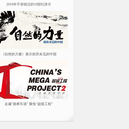
2016年不容错过的10部纪录片
纪念红军长征胜利80周年
《自然的力量》展示前所未见的中国
《我从汉朝来》
走遍“路桥车港” 聚焦“超级工程”
春风花草生 踏青春游去