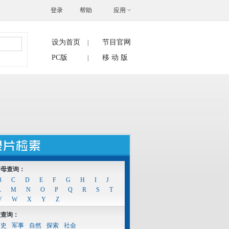
登录
帮助
应用
设为首页
节目官网
|
搜索
PC版
移 动 版
|
字母查询：
B
C
D
E
F
G
H
I
J
L
M
N
O
P
Q
R
S
T
V
W
X
Y
Z
型查询：
历史
军事
自然
探索
社会