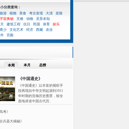
性小分类查询：
旅游
植物
美食
考古发现
大清
皇陵
宇宙奥秘
灾难
动物
灵异未知
航天
建筑工程
抗日
民国
体育
娱乐
青少
文化艺术
经济
西藏
农业
案件
宫殿
本月
总榜
本周
《中国通史》
《中国通史》以丰富的视听手
段再现自中华文明起源到1911
年时期的浩瀚历史图景，较全
面地讲述中国古代历..
高考》
古兵器大揭秘》