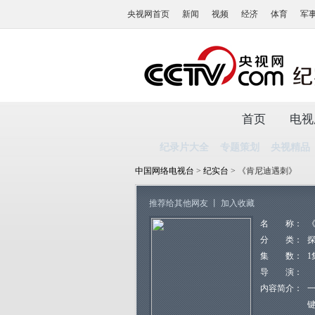
央视网首页
新闻
视频
经济
体育
军
首页
电视
纪录片大全
专题策划
央视精品
中国网络电视台
>
纪实台
> 《肯尼迪遇刺》
推荐给其他网友
丨
加入收藏
名 称：
分 类：
集 数：
1
导 演：
内容简介：
一
键