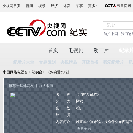
央视网首页
新闻
视频
经济
体育
军事
更多
节目官网
航拍中国
我们这
首页
电视剧
动画片
纪录
纪录片大全
专题策划
央视精品
顶级首播
我爱纪录片
纪
中国网络电视台
>
纪实台
> 《狗狗爱乱吃》
推荐给其他网友
丨
加入收藏
名 称：
《狗狗爱乱吃》
分 类：
探索
集 数：
4集
导 演：
内容简介：
对某些小狗来说，没有什么东西是不
[查看全部]