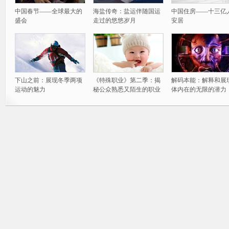
中国春节——全球最大的
海盐传奇：盐运伴随国运
中国住房——十三亿
盛会
走过的悠悠岁月
安居
下山之前：展现冬季两项
《特殊职业》第二季：揭
解码本能：解释和展
运动的魅力
秘公众熟悉又陌生的职业
体内在的无限的潜力