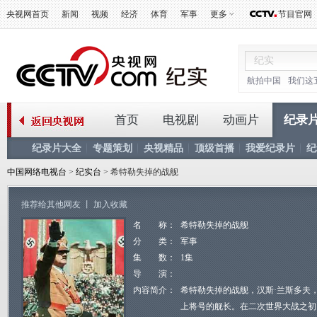
央视网首页
新闻
视频
经济
体育
军事
更多
节目官网
航拍中国
我们这
首页
电视剧
动画片
纪录
纪录片大全
专题策划
央视精品
顶级首播
我爱纪录片
纪
中国网络电视台
>
纪实台
> 希特勒失掉的战舰
推荐给其他网友
丨
加入收藏
名 称：
希特勒失掉的战舰
分 类：
军事
集 数：
1集
导 演：
内容简介：
希特勒失掉的战舰，汉斯·兰斯多夫
上将号的舰长。在二次世界大战之初