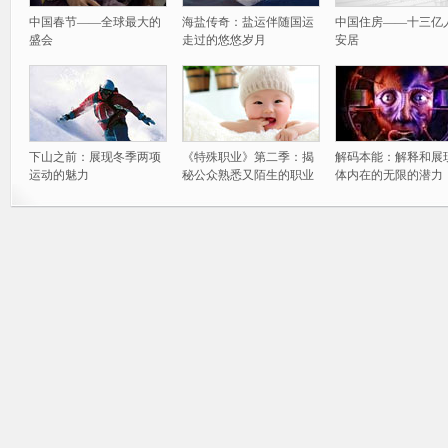
中国春节——全球最大的
海盐传奇：盐运伴随国运
中国住房——十三亿
盛会
走过的悠悠岁月
安居
下山之前：展现冬季两项
《特殊职业》第二季：揭
解码本能：解释和展
运动的魅力
秘公众熟悉又陌生的职业
体内在的无限的潜力