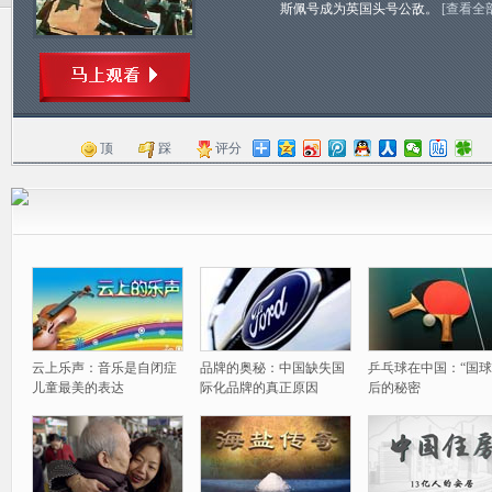
斯佩号成为英国头号公敌。
[查看全
顶
踩
评分
云上乐声：音乐是自闭症
品牌的奥秘：中国缺失国
乒乓球在中国：“国球
儿童最美的表达
际化品牌的真正原因
后的秘密