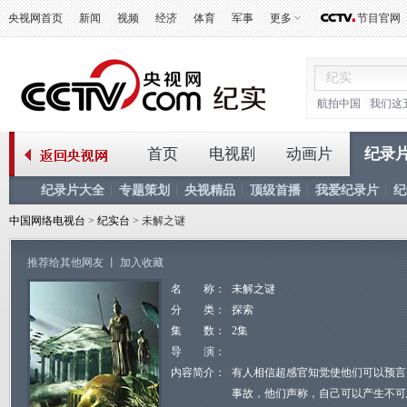
央视网首页
新闻
视频
经济
体育
军事
更多
节目官网
航拍中国
我们这
首页
电视剧
动画片
纪录
纪录片大全
专题策划
央视精品
顶级首播
我爱纪录片
纪
中国网络电视台
>
纪实台
> 未解之谜
推荐给其他网友
丨
加入收藏
名 称：
未解之谜
分 类：
探索
集 数：
2集
导 演：
内容简介：
有人相信超感官知觉使他们可以预言
事故，他们声称，自己可以产生不可