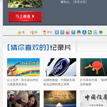
醒别人。
[查看全部]
顶
踩
评分
云上乐声：音乐是自闭症
品牌的奥秘：中国缺失国
乒乓球在中国：“国球
儿童最美的表达
际化品牌的真正原因
后的秘密