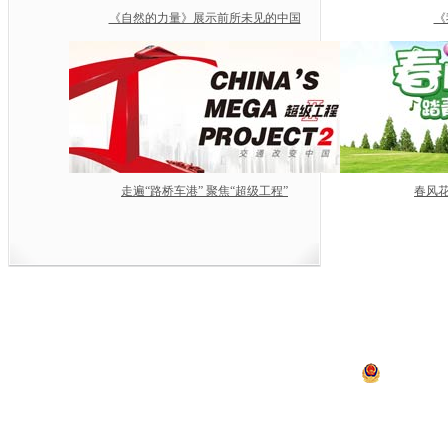
《自然的力量》展示前所未见的中国
《
走遍“路桥车港” 聚焦“超级工程”
春风花
中央电视台网站
|
关于CCTV.com
|
人
中央广播电视总台 央视
违法和不良信息举报
京ICP证060535号
京公网安备 11
网上传播视听节目许可证号 0102002