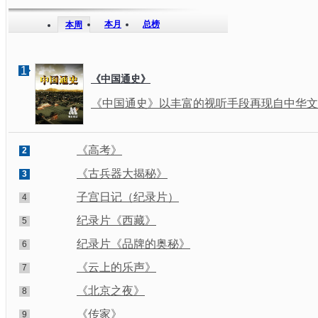
本月
总榜
本周
1
《中国通史》
《中国通史》以丰富的视听手段再现自中华文明
《高考》
2
《古兵器大揭秘》
3
子宫日记（纪录片）
4
纪录片《西藏》
5
纪录片《品牌的奥秘》
6
《云上的乐声》
7
《北京之夜》
8
《传家》
9