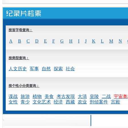
按首字母查询：
A
B
C
D
E
F
G
H
I
J
K
L
M
N
按类型查询：
人文历史
军事
自然
探索
社会
按个性小分类查询：
谍战
旅游
植物
美食
考古发现
大清
皇陵
二战
宇宙奥
女性
青少
文化艺术
经济
西藏
农业
刑侦案件
宫殿