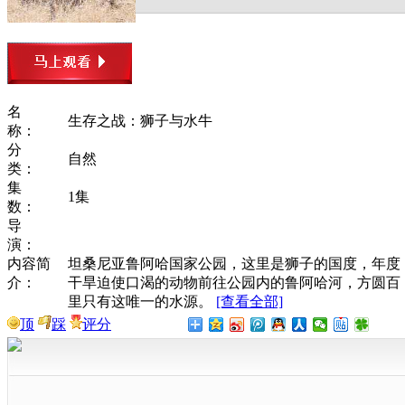
名
生存之战：狮子与水牛
称：
分
自然
类：
集
1集
数：
导
演：
内容简
坦桑尼亚鲁阿哈国家公园，这里是狮子的国度，年度
介：
干旱迫使口渴的动物前往公园内的鲁阿哈河，方圆百
里只有这唯一的水源。
[查看全部]
顶
踩
评分