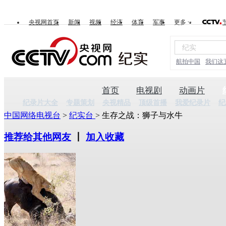
央视网首页
新闻
视频
经济
体育
军事
更多
航拍中国
我们这
首页
电视剧
动画片
纪录片大全
专题策划
央视精品
顶级首播
我爱纪录片
纪
中国网络电视台
>
纪实台
> 生存之战：狮子与水牛
推荐给其他网友
丨
加入收藏