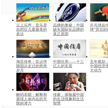
云上乐声：音乐是
品牌的奥秘：中国
乒乓球在中
自闭症儿童最美的
缺失国际化品牌的
球”背后的
表达
真正原因
海盐传奇：盐运伴
中国住房——十三
五年规划
随国运走过的悠悠
亿人的安居
中国经济
岁月
大动力
解码本能：解释和
传家：体验最中国
展现人体内在的无
的生活情趣和生活
限的潜力
智慧