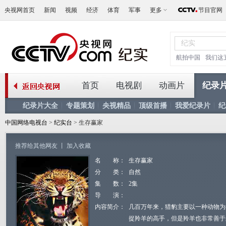
央视网首页
新闻
视频
经济
体育
军事
更多
节目官网
航拍中国
我们这
首页
电视剧
动画片
纪录
纪录片大全
专题策划
央视精品
顶级首播
我爱纪录片
纪
中国网络电视台
>
纪实台
> 生存赢家
推荐给其他网友
丨
加入收藏
名 称：
生存赢家
分 类：
自然
集 数：
2集
导 演：
内容简介：
几百万年来，猎豹主要以一种动物为
捉羚羊的高手，但是羚羊也非常善于