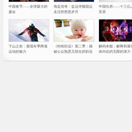
中国春节——全球最大的
海盐传奇：盐运伴随国运
中国住房——十三亿
盛会
走过的悠悠岁月
安居
下山之前：展现冬季两项
《特殊职业》第二季：揭
解码本能：解释和展
运动的魅力
秘公众熟悉又陌生的职业
体内在的无限的潜力