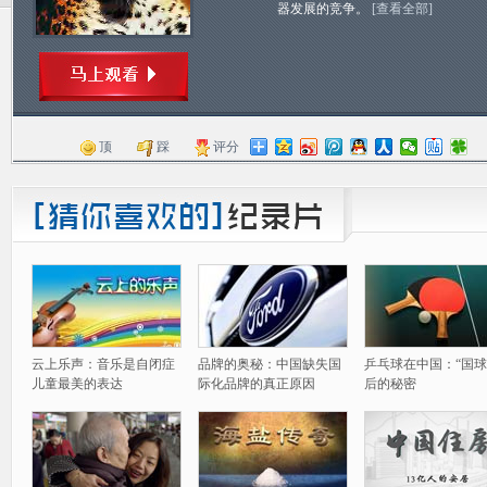
器发展的竞争。
[查看全部]
顶
踩
评分
云上乐声：音乐是自闭症
品牌的奥秘：中国缺失国
乒乓球在中国：“国球
儿童最美的表达
际化品牌的真正原因
后的秘密