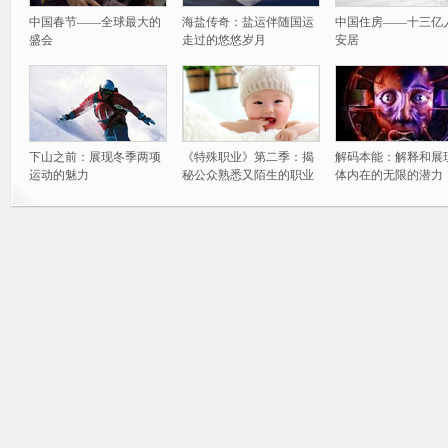
中国春节——全球最大的
海盐传奇：盐运伴随国运
中国住房——十三亿
盛会
走过的悠悠岁月
安居
下山之前：展现冬季两项
《特殊职业》第二季：揭
解码本能：解释和展
运动的魅力
秘公众熟悉又陌生的职业
体内在的无限的潜力