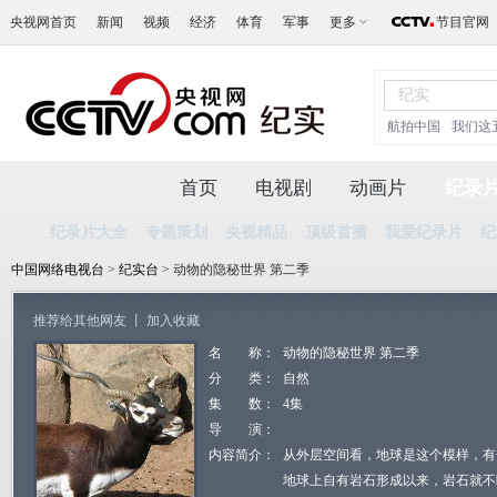
央视网首页
新闻
视频
经济
体育
军事
更多
节目官网
航拍中国
我们这
首页
电视剧
动画片
纪录
纪录片大全
专题策划
央视精品
顶级首播
我爱纪录片
纪
中国网络电视台
>
纪实台
> 动物的隐秘世界 第二季
推荐给其他网友
丨
加入收藏
名 称：
动物的隐秘世界 第二季
分 类：
自然
集 数：
4集
导 演：
内容简介：
从外层空间看，地球是这个模样，有
地球上自有岩石形成以来，岩石就不