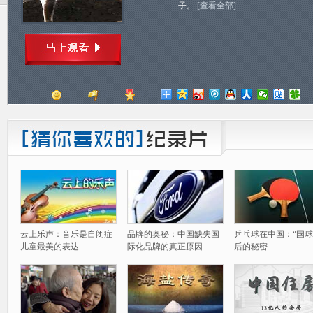
子。
[查看全部]
顶
踩
评分
云上乐声：音乐是自闭症
品牌的奥秘：中国缺失国
乒乓球在中国：“国球
儿童最美的表达
际化品牌的真正原因
后的秘密