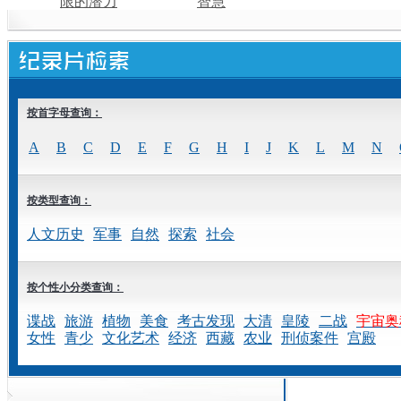
限的潜力
智慧
按首字母查询：
A
B
C
D
E
F
G
H
I
J
K
L
M
N
按类型查询：
人文历史
军事
自然
探索
社会
按个性小分类查询：
谍战
旅游
植物
美食
考古发现
大清
皇陵
二战
宇宙奥
女性
青少
文化艺术
经济
西藏
农业
刑侦案件
宫殿