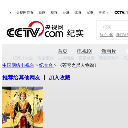
央视网首页
新闻
视频
经济
体育
军事
更多
航拍中国
我们这
首页
电视剧
动画片
纪录片大全
专题策划
央视精品
顶级首播
我爱纪录片
纪
中国网络电视台
>
纪实台
> 《苍穹之昴人物谱》
推荐给其他网友
丨
加入收藏