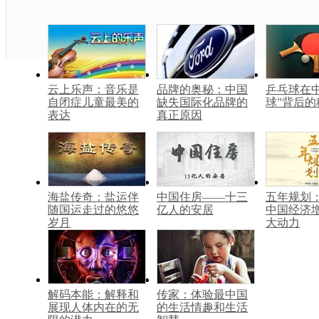
云上乐声：音乐是
品牌的奥秘：中国
乒乓球在中
自闭症儿童最美的
缺失国际化品牌的
球”背后的
表达
真正原因
海盐传奇：盐运伴
中国住房——十三
五年规划
随国运走过的悠悠
亿人的安居
中国经济
岁月
大动力
解码本能：解释和
传家：体验最中国
展现人体内在的无
的生活情趣和生活