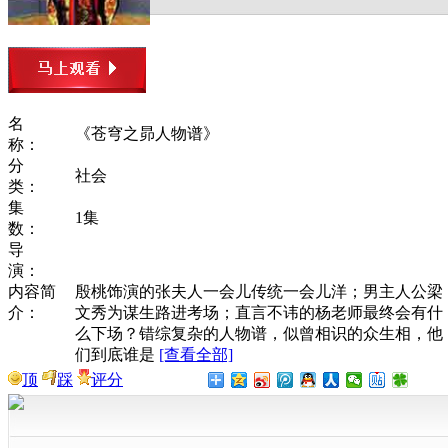
名
《苍穹之昴人物谱》
称：
分
社会
类：
集
1集
数：
导
演：
内容简
殷桃饰演的张夫人一会儿传统一会儿洋；男主人公梁
介：
文秀为谋生路进考场；直言不讳的杨老师最终会有什
么下场？错综复杂的人物谱，似曾相识的众生相，他
们到底谁是
[查看全部]
顶
踩
评分