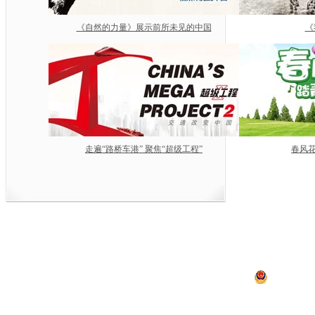
《自然的力量》展示前所未见的中国
《
走遍“路桥车港” 聚焦“超级工程”
春风花
中央电视台网站
|
关于CCTV.com
|
人
中央广播电视总台 央视
违法和不良信息举报
京ICP证060535号
京公网安备 11
网上传播视听节目许可证号 0102002