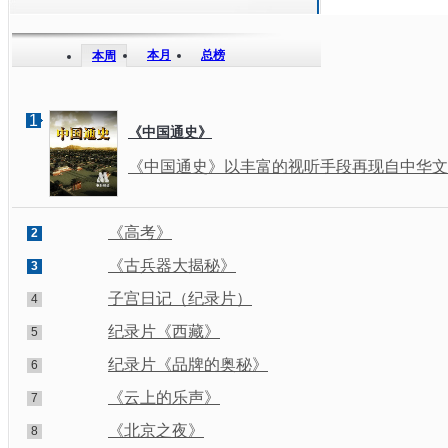
本月
总榜
本周
1
《中国通史》
《中国通史》以丰富的视听手段再现自中华文明
《高考》
2
《古兵器大揭秘》
3
子宫日记（纪录片）
4
纪录片《西藏》
5
纪录片《品牌的奥秘》
6
《云上的乐声》
7
《北京之夜》
8