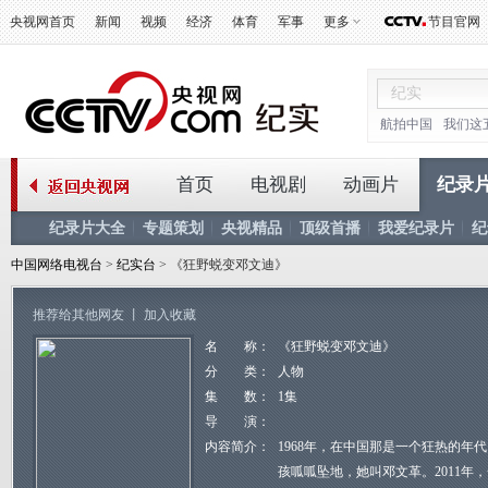
央视网首页
新闻
视频
经济
体育
军事
更多
节目官网
航拍中国
我们这
首页
电视剧
动画片
纪录
纪录片大全
专题策划
央视精品
顶级首播
我爱纪录片
纪
中国网络电视台
>
纪实台
> 《狂野蜕变邓文迪》
推荐给其他网友
丨
加入收藏
名 称：
《狂野蜕变邓文迪》
分 类：
人物
集 数：
1集
导 演：
内容简介：
1968年，在中国那是一个狂热的年
孩呱呱坠地，她叫邓文革。2011年