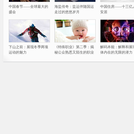
中国春节——全球最大的
海盐传奇：盐运伴随国运
中国住房——十三亿
盛会
走过的悠悠岁月
安居
下山之前：展现冬季两项
《特殊职业》第二季：揭
解码本能：解释和展
运动的魅力
秘公众熟悉又陌生的职业
体内在的无限的潜力