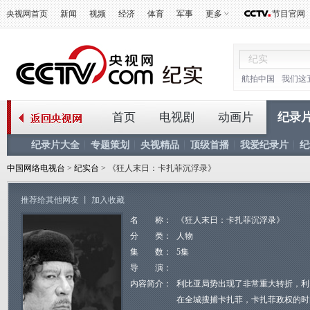
央视网首页
新闻
视频
经济
体育
军事
更多
节目官网
航拍中国
我们这
首页
电视剧
动画片
纪录
纪录片大全
专题策划
央视精品
顶级首播
我爱纪录片
纪
中国网络电视台
>
纪实台
> 《狂人末日：卡扎菲沉浮录》
推荐给其他网友
丨
加入收藏
名 称：
《狂人末日：卡扎菲沉浮录》
分 类：
人物
集 数：
5集
导 演：
内容简介：
利比亚局势出现了非常重大转折，利
在全城搜捕卡扎菲，卡扎菲政权的时