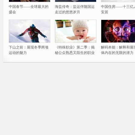
中国春节——全球最大的
海盐传奇：盐运伴随国运
中国住房——十三亿
盛会
走过的悠悠岁月
安居
下山之前：展现冬季两项
《特殊职业》第二季：揭
解码本能：解释和展
运动的魅力
秘公众熟悉又陌生的职业
体内在的无限的潜力