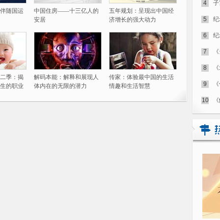
4
子
伴随国运
中国住房——十三亿人的
五年规划：呈现出中国经
5
纪
安居
济增长的强大动力
6
纪
7
《
8
《
二季：揭
解码本能：解释和展现人
传家：体验最中国的生活
9
《
生的职业
体内在的无限的潜力
情趣和生活智慧
10
《