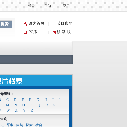
登录
帮助
应用
设为首页
节目官网
|
搜索
PC版
移 动 版
|
字母查询：
B
C
D
E
F
G
H
I
J
L
M
N
O
P
Q
R
S
T
V
W
X
Y
Z
型查询：
历史
军事
自然
探索
社会