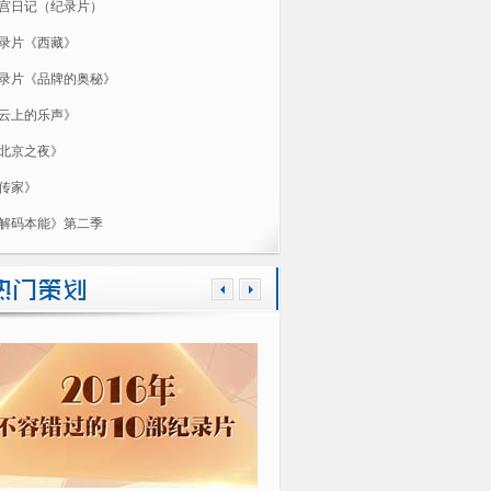
宫日记（纪录片）
录片《西藏》
录片《品牌的奥秘》
云上的乐声》
北京之夜》
传家》
解码本能》第二季