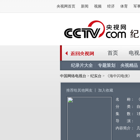
央视网首页
新闻
视频
经济
体育
军
首页
电视
纪录片大全
专题策划
央视精品
中国网络电视台
>
纪实台
> 《海中闪电侠》
推荐给其他网友
丨
加入收藏
名 称：
分 类：
集 数：
1
导 演：
内容简介：