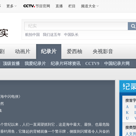
事
更多
节目官网
直播
栏目
频道大全
航拍中国
我们这五年
中国队长
剧
动画片
纪录片
爱西柚
央视影音
顶级首播
我爱纪录片
纪录片环球资讯
CCTV9
中国纪录片网
《海中闪电侠》
按首
自然
A
集
K
U
几个世纪以来，人们一直渴望抓到它，这是海中最大、最快、也最危险
按类
的垂钓用鱼，它隆起的背鳍就像一个警示牌，侧腹则闪耀着令人兴奋的
人文