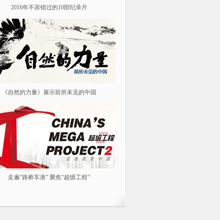
2016年不容错过的10部纪录片
纪念红军长征胜利80周年
《自然的力量》展示前所未见的中国
《我从汉朝来》
走遍“路桥车港” 聚焦“超级工程”
春风花草生 踏青春游去