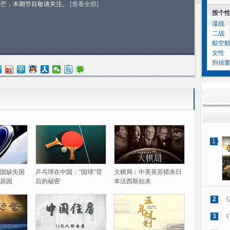
光芒，本期节目敬请关注。
[查看全部]
按个
谍战
二战
航空
女性
刑侦
1
国缺失国
乒乓球在中国：“国球”背
大棋局：中美英苏猎杀日
原因
后的秘密
本法西斯始末
2
《
3
《