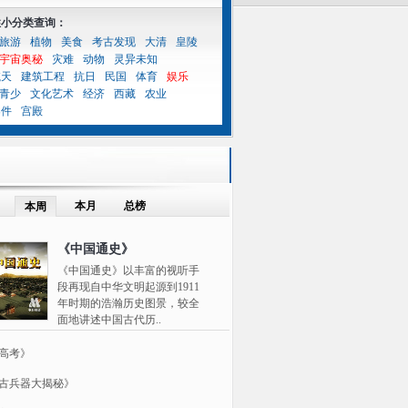
性小分类查询：
旅游
植物
美食
考古发现
大清
皇陵
宇宙奥秘
灾难
动物
灵异未知
航天
建筑工程
抗日
民国
体育
娱乐
青少
文化艺术
经济
西藏
农业
案件
宫殿
本月
总榜
本周
《中国通史》
《中国通史》以丰富的视听手
段再现自中华文明起源到1911
年时期的浩瀚历史图景，较全
面地讲述中国古代历..
高考》
古兵器大揭秘》