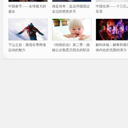
中国春节——全球最大的
海盐传奇：盐运伴随国运
中国住房——十三亿
盛会
走过的悠悠岁月
安居
下山之前：展现冬季两项
《特殊职业》第二季：揭
解码本能：解释和展
运动的魅力
秘公众熟悉又陌生的职业
体内在的无限的潜力