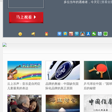
多位当年的遇难者，今天它
[查看全
顶
踩
评分
云上乐声：音乐是自闭症
品牌的奥秘：中国缺失国
乒乓球在中国：“国球
儿童最美的表达
际化品牌的真正原因
后的秘密