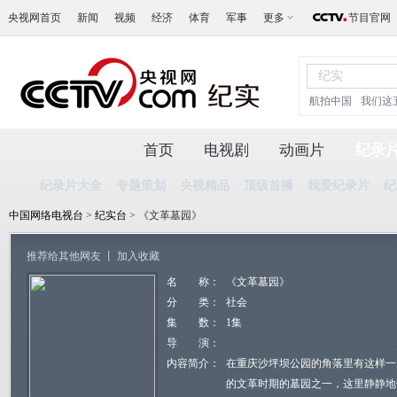
央视网首页
新闻
视频
经济
体育
军事
更多
节目官网
航拍中国
我们这
首页
电视剧
动画片
纪录
纪录片大全
专题策划
央视精品
顶级首播
我爱纪录片
纪
中国网络电视台
>
纪实台
> 《文革墓园》
推荐给其他网友
丨
加入收藏
名 称：
《文革墓园》
分 类：
社会
集 数：
1集
导 演：
内容简介：
在重庆沙坪坝公园的角落里有这样一
的文革时期的墓园之一，这里静静地