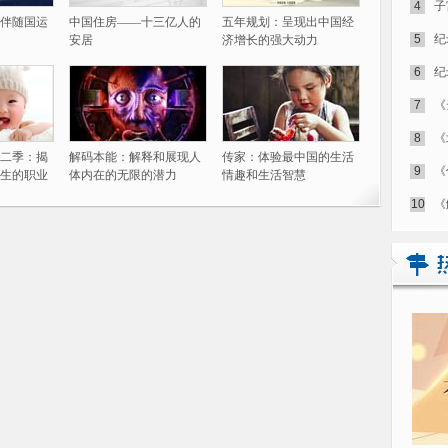
4
子
伴随国运
中国住房——十三亿人的
五年规划：呈现出中国经
5
纪
安居
济增长的强大动力
6
纪
7
《
8
《
二季：揭
解码本能：解释和展现人
传家：体验最中国的生活
9
《
生的职业
体内在的无限的潜力
情趣和生活智慧
10
《