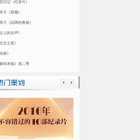
宫日记（纪录片）
录片《西藏》
录片《品牌的奥秘》
云上的乐声》
北京之夜》
传家》
解码本能》第二季