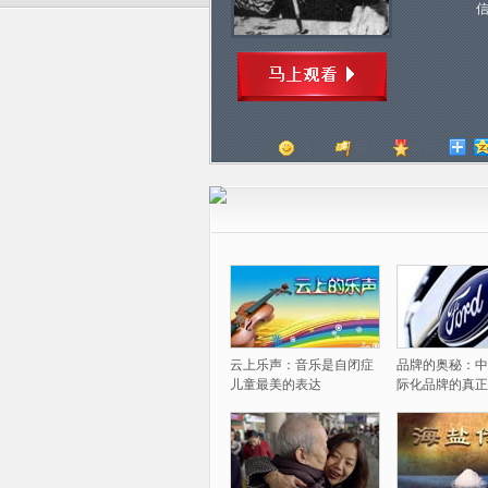
顶
踩
评分
云上乐声：音乐是自闭症
品牌的奥秘：中
儿童最美的表达
际化品牌的真正