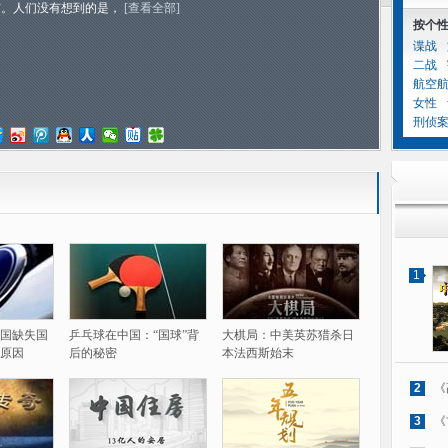
信。人们没有想到的是，
[查看全部]
按个
谍战
二战
航空
女性
刑侦
1
国缺失国
乒乓球在中国：“国球”背
大棋局：中美英苏猎杀日
原因
后的秘密
本法西斯始末
2
《
3
《