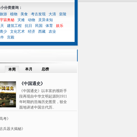
性小分类查询：
旅游
植物
美食
考古发现
大清
皇陵
宇宙奥秘
灾难
动物
灵异未知
航天
建筑工程
抗日
民国
体育
娱乐
青少
文化艺术
经济
西藏
农业
案件
宫殿
本月
总榜
本周
《中国通史》
《中国通史》以丰富的视听手
段再现自中华文明起源到1911
年时期的浩瀚历史图景，较全
面地讲述中国古代历..
高考》
古兵器大揭秘》