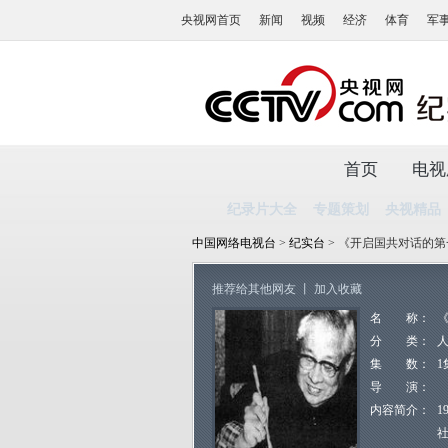
央视网首页
新闻
视频
经济
体育
军
首页
电视
纪录片大全
专题策划
央视精品
中国网络电视台
>
纪实台
> 《开启国共对话的
推荐给其他网友
丨
加入收藏
名 称：
分 类：
集 数：
1
导 演：
内容简介：