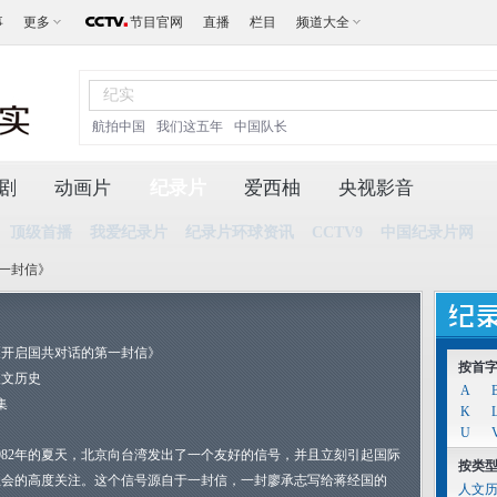
事
更多
节目官网
直播
栏目
频道大全
航拍中国
我们这五年
中国队长
剧
动画片
纪录片
爱西柚
央视影音
顶级首播
我爱纪录片
纪录片环球资讯
CCTV9
中国纪录片网
第一封信》
《开启国共对话的第一封信》
按首
人文历史
A
集
K
U
1982年的夏天，北京向台湾发出了一个友好的信号，并且立刻引起国际
按类
社会的高度关注。这个信号源自于一封信，一封廖承志写给蒋经国的
人文