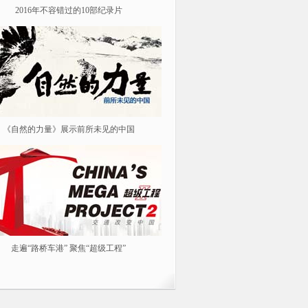
2016年不容错过的10部纪录片
纪念红军长征胜利80周年
《自然的力量》展示前所未见的中国
《我从汉朝来》
走遍“路桥车港” 聚焦“超级工程”
春风花草生 踏青春游去