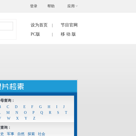
登录
帮助
应用
设为首页
节目官网
|
搜索
PC版
移 动 版
|
字母查询：
B
C
D
E
F
G
H
I
J
L
M
N
O
P
Q
R
S
T
V
W
X
Y
Z
型查询：
历史
军事
自然
探索
社会