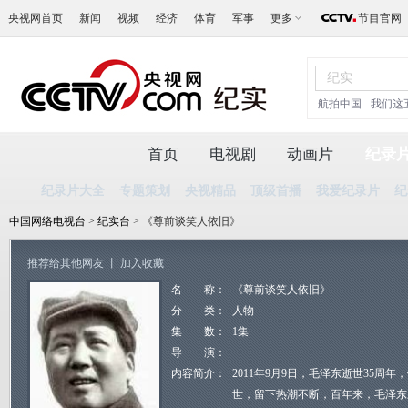
央视网首页
新闻
视频
经济
体育
军事
更多
节目官网
航拍中国
我们这
首页
电视剧
动画片
纪录
纪录片大全
专题策划
央视精品
顶级首播
我爱纪录片
纪
中国网络电视台
>
纪实台
> 《尊前谈笑人依旧》
推荐给其他网友
丨
加入收藏
名 称：
《尊前谈笑人依旧》
分 类：
人物
集 数：
1集
导 演：
内容简介：
2011年9月9日，毛泽东逝世35周
世，留下热潮不断，百年来，毛泽东