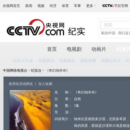
央视网首页
新闻
视频
经济
体育
军事
更多
节目官网
航拍中国
我们这
首页
电视剧
动画片
纪录
纪录片大全
专题策划
央视精品
顶级首播
我爱纪录片
纪
中国网络电视台
>
纪实台
> 《奇幻纳米布》
推荐给其他网友
丨
加入收藏
名 称：
《奇幻纳米布》
分 类：
自然
集 数：
1集
导 演：
内容简介：
纳米比亚南部多沙漠，北部多草原，
殊的风景，那就是沙漠和大海是相连