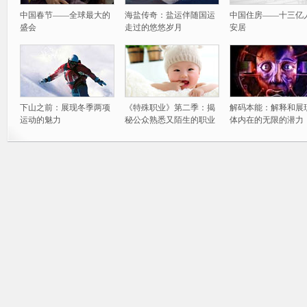
中国春节——全球最大的
海盐传奇：盐运伴随国运
中国住房——十三亿
盛会
走过的悠悠岁月
安居
下山之前：展现冬季两项
《特殊职业》第二季：揭
解码本能：解释和展
运动的魅力
秘公众熟悉又陌生的职业
体内在的无限的潜力