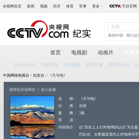
央视网首页
新闻
视频
经济
体育
军事
更多
节目官网
航拍中国
我们这
首页
电视剧
动画片
纪录
纪录片大全
专题策划
央视精品
顶级首播
我爱纪录片
纪
中国网络电视台
>
纪实台
> 《天与地》
推荐给其他网友
丨
加入收藏
名 称：
《天与地》
分 类：
自然
集 数：
2集
导 演：
内容简介：
以“历史上人们对地球的认识”为主
巴比伦、古希腊及现代人对地球与宇