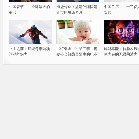
中国春节——全球最大的
海盐传奇：盐运伴随国运
中国住房——十三亿
盛会
走过的悠悠岁月
安居
下山之前：展现冬季两项
《特殊职业》第二季：揭
解码本能：解释和展
运动的魅力
秘公众熟悉又陌生的职业
体内在的无限的潜力