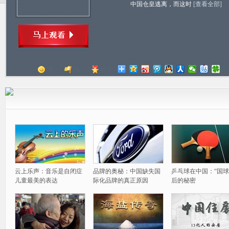
中国仓皇逃离，而这时
[查看全部]
顶
踩
评分
云上乐声：音乐是自闭症
品牌的奥秘：中国缺失国
乒乓球在中国：“国球
儿童最美的表达
际化品牌的真正原因
后的秘密