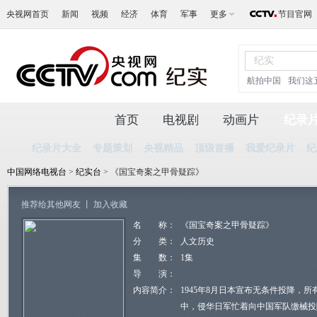
央视网首页
新闻
视频
经济
体育
军事
更多
节目官网
航拍中国
我们这
首页
电视剧
动画片
纪录
纪录片大全
专题策划
央视精品
顶级首播
我爱纪录片
纪
中国网络电视台
>
纪实台
> 《国宝奇案之甲骨疑踪》
推荐给其他网友
丨
加入收藏
名 称：
《国宝奇案之甲骨疑踪》
分 类：
人文历史
集 数：
1集
导 演：
内容简介：
1945年8月日本宣布无条件投降，
中，侵华日军忙着向中国军队缴械投