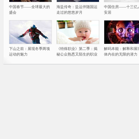
中国春节——全球最大的
海盐传奇：盐运伴随国运
中国住房——十三亿
盛会
走过的悠悠岁月
安居
下山之前：展现冬季两项
《特殊职业》第二季：揭
解码本能：解释和展
运动的魅力
秘公众熟悉又陌生的职业
体内在的无限的潜力