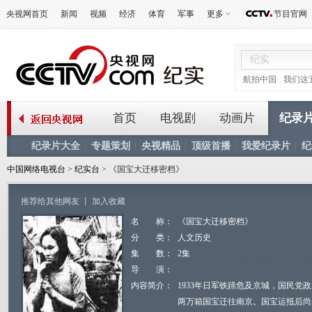
央视网首页
新闻
视频
经济
体育
军事
更多
节目官网
航拍中国
我们这
首页
电视剧
动画片
纪录
纪录片大全
专题策划
央视精品
顶级首播
我爱纪录片
纪
中国网络电视台
>
纪实台
> 《国宝大迁移密档》
推荐给其他网友
丨
加入收藏
名 称：
《国宝大迁移密档》
分 类：
人文历史
集 数：
2集
导 演：
内容简介：
1933年日军铁蹄危及京城，国民党
两万箱国宝迁往南京。国宝运抵后尚未