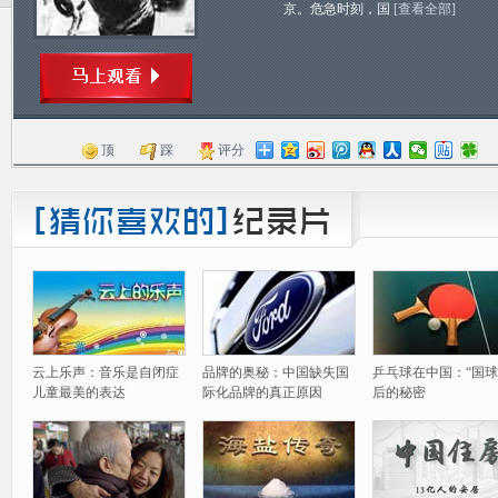
京。危急时刻，国
[查看全部]
顶
踩
评分
云上乐声：音乐是自闭症
品牌的奥秘：中国缺失国
乒乓球在中国：“国球
儿童最美的表达
际化品牌的真正原因
后的秘密