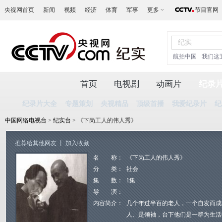
央视网首页
新闻
视频
经济
体育
军事
更多
节目官网
航拍中国
我们这
首页
电视剧
动画片
纪录
纪录片大全
专题策划
央视精品
顶级首播
我爱纪录片
纪
中国网络电视台
>
纪实台
> 《下岗工人的伟人秀》
推荐给其他网友
丨
加入收藏
名 称：
《下岗工人的伟人秀》
分 类：
社会
集 数：
1集
导 演：
内容简介：
几个年过半百的老人，一个自发而成
人、是领袖，台下他们是一群为生活