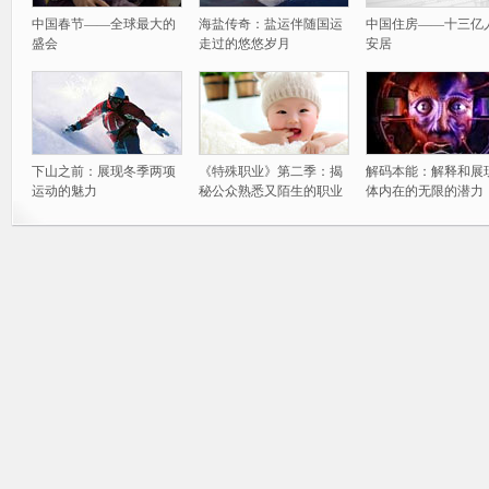
中国春节——全球最大的
海盐传奇：盐运伴随国运
中国住房——十三亿
盛会
走过的悠悠岁月
安居
下山之前：展现冬季两项
《特殊职业》第二季：揭
解码本能：解释和展
运动的魅力
秘公众熟悉又陌生的职业
体内在的无限的潜力