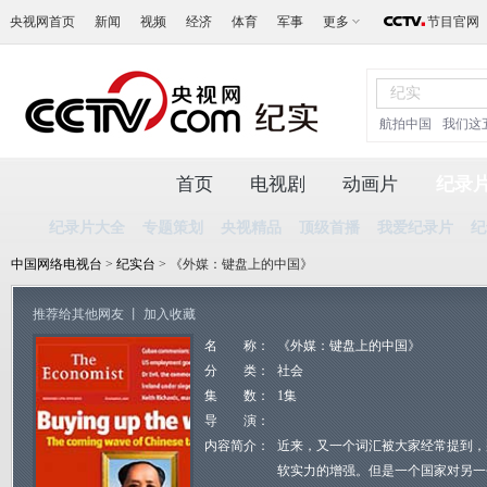
央视网首页
新闻
视频
经济
体育
军事
更多
节目官网
航拍中国
我们这
首页
电视剧
动画片
纪录
纪录片大全
专题策划
央视精品
顶级首播
我爱纪录片
纪
中国网络电视台
>
纪实台
> 《外媒：键盘上的中国》
推荐给其他网友
丨
加入收藏
名 称：
《外媒：键盘上的中国》
分 类：
社会
集 数：
1集
导 演：
内容简介：
近来，又一个词汇被大家经常提到，
软实力的增强。但是一个国家对另一