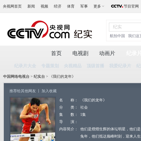
央视网首页
新闻
视频
经济
体育
军事
更多
节目官网
航拍中国
我们这
首页
电视剧
动画片
纪录
纪录片大全
专题策划
央视精品
顶级首播
我爱纪录片
纪
中国网络电视台
>
纪实台
> 《我们的龙年》
推荐给其他网友
丨
加入收藏
名 称：
《我们的龙年》
分 类：
社会
集 数：
1集
导 演：
内容简介：
他们是熠熠生辉的体坛明星，他们是
兔年，他们抵达巅峰时刻，迎来人生