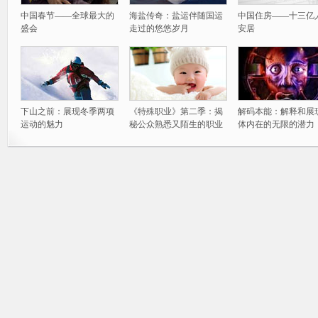
中国春节——全球最大的
海盐传奇：盐运伴随国运
中国住房——十三亿
盛会
走过的悠悠岁月
安居
下山之前：展现冬季两项
《特殊职业》第二季：揭
解码本能：解释和展
运动的魅力
秘公众熟悉又陌生的职业
体内在的无限的潜力