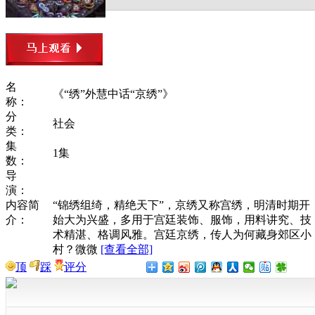
名
《“绣”外慧中话“京绣”》
称：
分
社会
类：
集
1集
数：
导
演：
内容简
“锦绣组绮，精绝天下”，京绣又称宫绣，明清时期开
介：
始大为兴盛，多用于宫廷装饰、服饰，用料讲究、技
术精湛、格调风雅。宫廷京绣，传人为何藏身郊区小
村？微微
[查看全部]
顶
踩
评分