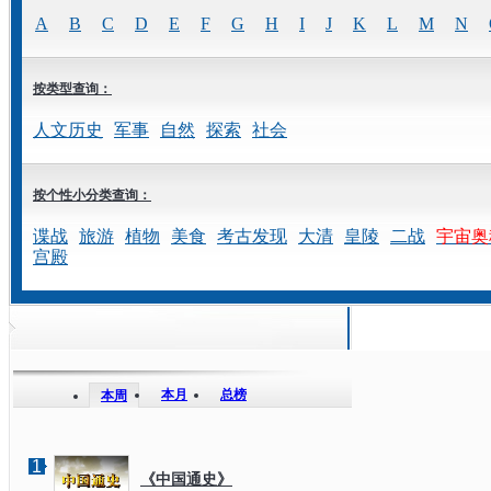
A
B
C
D
E
F
G
H
I
J
K
L
M
N
按类型查询：
人文历史
军事
自然
探索
社会
按个性小分类查询：
谍战
旅游
植物
美食
考古发现
大清
皇陵
二战
宇宙奥
宫殿
本月
总榜
本周
1
《中国通史》