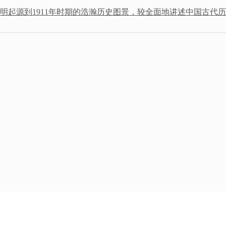
起源到1911年时期的浩瀚历史图景，较全面地讲述中国古代历.