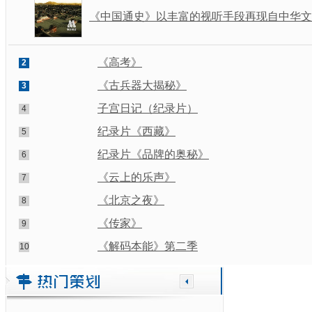
《中国通史》以丰富的视听手段再现自中华文明
《高考》
2
《古兵器大揭秘》
3
子宫日记（纪录片）
4
纪录片《西藏》
5
纪录片《品牌的奥秘》
6
《云上的乐声》
7
《北京之夜》
8
《传家》
9
《解码本能》第二季
10