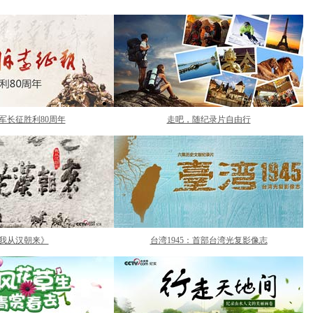
军长征胜利80周年
走吧，随纪录片自由行
我从汉朝来》
台湾1945：首部台湾光复影像志