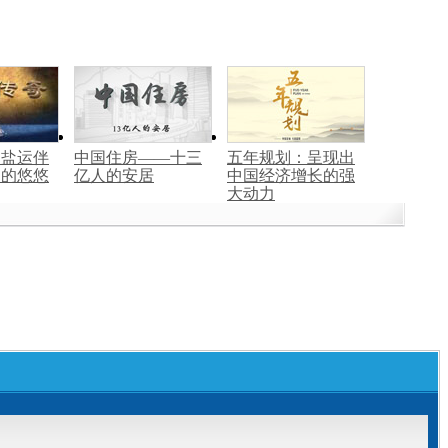
：盐运伴
中国住房——十三
五年规划：呈现出
过的悠悠
亿人的安居
中国经济增长的强
大动力