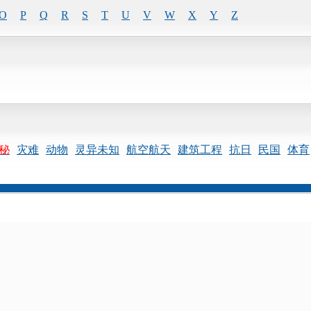
O
P
Q
R
S
T
U
V
W
X
Y
Z
秘
灾难
动物
灵异未知
航空航天
建筑工程
抗日
民国
体育