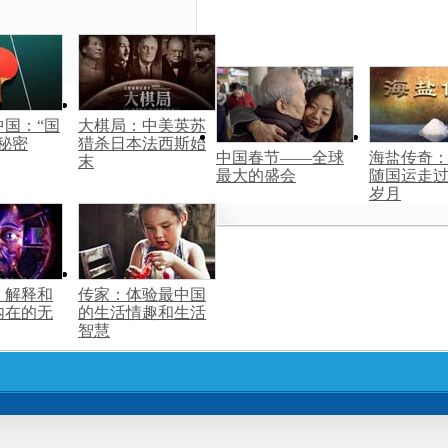
国：“国
大棋局：中美英苏
秘密
猎杀日本法西斯始
中国春节——全球
海盐传奇
末
最大的盛会
随国运走
岁月
：解释和
传家：体验最中国
内在的无
的生活情趣和生活
智慧