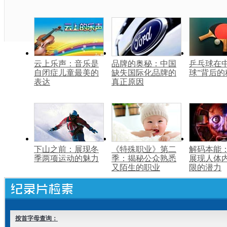
云上乐声：音乐是
品牌的奥秘：中国
乒乓球在中
自闭症儿童最美的
缺失国际化品牌的
球”背后的
表达
真正原因
下山之前：展现冬
《特殊职业》第二
解码本能
季两项运动的魅力
季：揭秘公众熟悉
展现人体
又陌生的职业
限的潜力
按首字母查询：