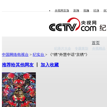
央视网首页
新闻
视频
经济
体
首页
纪录片大全
专题策划
央视精品
中国网络电视台
>
纪实台
> 《“绣”外慧中话“京绣”》
推荐给其他网友
丨
加入收藏