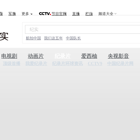
育
军事
更多
节目官网
直播
栏目
频道大全
航拍中国
我们这五年
中国队长
电视剧
动画片
纪录片
爱西柚
央视影音
顶级首播
我爱纪录片
纪录片环球资讯
CCTV9
中国纪录片网