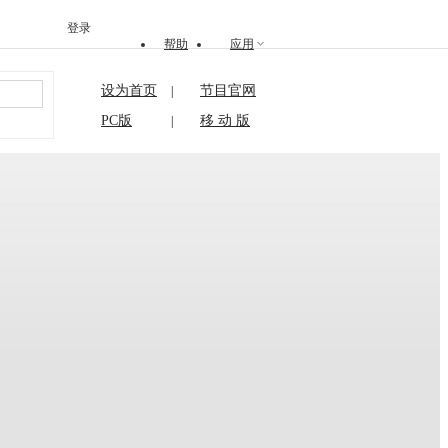
登录
帮助
应用
设为首页
节目官网
|
搜索
PC版
移 动 版
|