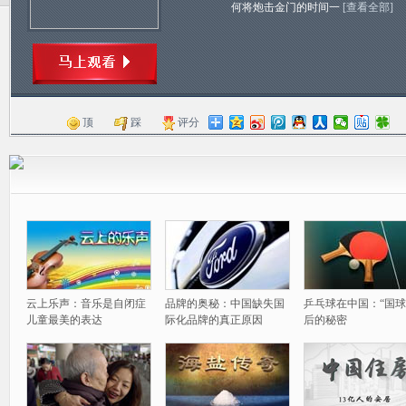
何将炮击金门的时间一
[查看全部]
顶
踩
评分
云上乐声：音乐是自闭症
品牌的奥秘：中国缺失国
乒乓球在中国：“国球
儿童最美的表达
际化品牌的真正原因
后的秘密