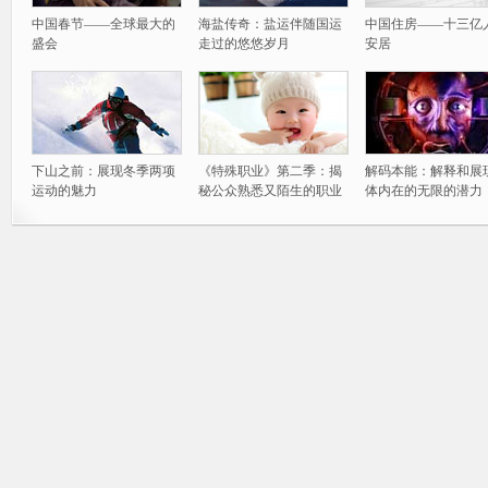
中国春节——全球最大的
海盐传奇：盐运伴随国运
中国住房——十三亿
盛会
走过的悠悠岁月
安居
下山之前：展现冬季两项
《特殊职业》第二季：揭
解码本能：解释和展
运动的魅力
秘公众熟悉又陌生的职业
体内在的无限的潜力