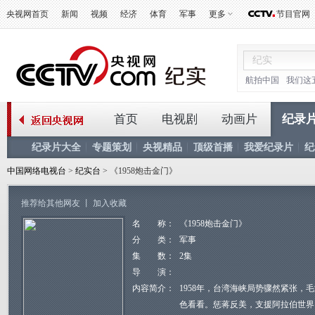
央视网首页
新闻
视频
经济
体育
军事
更多
节目官网
航拍中国
我们这
首页
电视剧
动画片
纪录
纪录片大全
专题策划
央视精品
顶级首播
我爱纪录片
纪
中国网络电视台
>
纪实台
> 《1958炮击金门》
推荐给其他网友
丨
加入收藏
名 称：
《1958炮击金门》
分 类：
军事
集 数：
2集
导 演：
内容简介：
1958年，台湾海峡局势骤然紧张，
色看看。惩蒋反美，支援阿拉伯世界