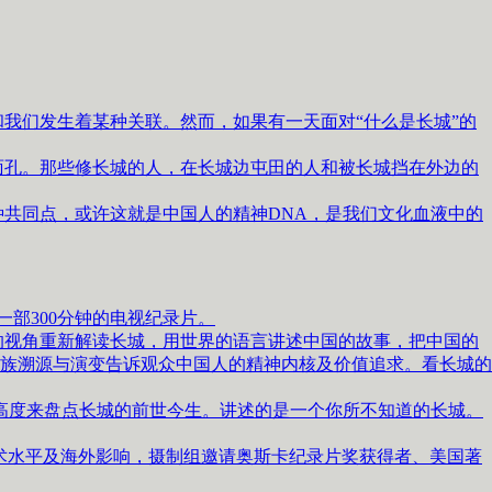
我们发生着某种关联。然而，如果有一天面对“什么是长城”的
孔。那些修长城的人，在长城边屯田的人和被长城挡在外边的
共同点，或许这就是中国人的精神DNA，是我们文化血液中的
部300分钟的电视纪录片。
化的视角重新解读长城，用世界的语言讲述中国的故事，把中国的
族溯源与演变告诉观众中国人的精神内核及价值追求。看长城的
的高度来盘点长城的前世今生。讲述的是一个你所不知道的长城。
术水平及海外影响，摄制组邀请奥斯卡纪录片奖获得者、美国著