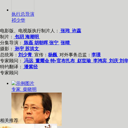
执行总导演
祁少华
电影版、电视版执行制片人：
张玮
许蕊
制片：
包玥
海潮明
分集导演：
陈磊
胡朝晖
张宁
张晴
摄影：
孙宇
苏洪文
总统筹：
刘少青
宣传：
杨巍
对外事务总监：
李璟
专家顾问：
冯远
董耀会
特•官布扎布
赵世瑜
李鸿宾
刘庆
刘
特约翻译：
潘紫径
专家顾问
专家 柴晓明
相关推荐