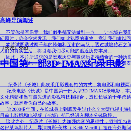
高峰导演阐述
不管你是否乐意，我们似乎都无法做到一点——让长城在我们
问题时，你会突然发现，我们如此熟悉的事物，竟让我们难以回
本片试图透过两千年的烽烟和互市的马队，透过城墙砖石之间
《长城》介绍
人们的真实生活，将引领我们尽可能的贴近历史本身。
因此，本片所追求的是宏观历史与微观历史相结合的一种历史
中国第一部3D·IMAX纪录电影
某种特质。因此，我们更乐于把本片定位于中国人的一种自我表
纪录片《长城》此次采用影视套拍的方式，将电影和电视两种形
纪录电影《长城》是中国第一部大型3D·IMAX纪录电影，本
文化精髓和当前最先进的影视科技相结合，透过长城的千年跨越
故事，就是看你自己的故事。
这2000多年间，在长城身上到底发生过什么？大型电视史诗
目前电影版和电视版《长城》都已经进入脚本分镜阶段。
除此之外，纪录片《长城》为加强内容的思想性，摄制组特别搭
名好莱坞制片人、导演凯斯•美林（ Keith Merrill ）担任海外顾