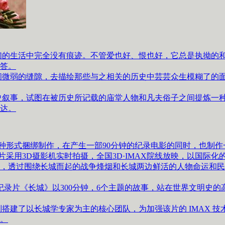
的生活中完全没有痕迹。不管爱也好、恨也好，它总是执拗的和
答。
微弱的缝隙，去描绘那些与之相关的历史中芸芸众生模糊了的面
叙事，试图在被历史所记载的庙堂人物和凡夫俗子之间提炼一种
达。
式捆绑制作，在产生一部90分钟的纪录电影的同时，也制作一
片采用3D摄影机实时拍摄，全国3D·IMAX院线放映，以国际
，透过围绕长城而起的战争烽烟和长城两边鲜活的人物命运和民
纪录片《长城》以300分钟，6个主题的故事，站在世界文明史
建了以长城学专家为主的核心团队，为加强该片的 IMAX 技
问。