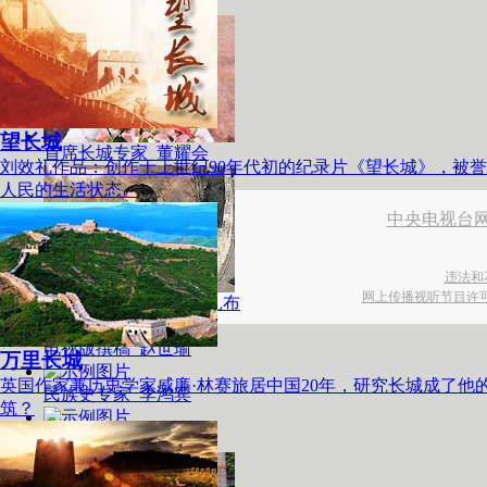
艺术顾问 冯远
望长城
首席长城专家 董耀会
刘效礼作品：创作于上世纪90年代初的纪录片《望长城》，被誉
人民的生活状态。
中央电视台
违法和
网上传播视听节目许可证号
电影版撰稿：特·官布扎布
电视版撰稿 赵世瑜
万里长城
英国作家兼历史学家威廉·林赛旅居中国20年，研究长城成了
民族史专家 李鸿宾
筑？
军事专家 刘庆