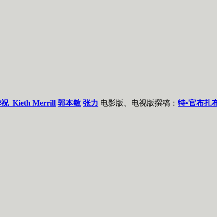
华祝
Kieth Merrill
郭本敏
张力
电影版、电视版撰稿：
特•官布扎