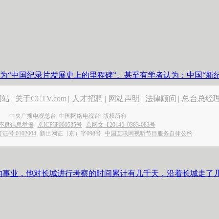
为“中国纪录片发展史上的里程碑”。甚至有学者认为：中国“新
网站
|
关于CCTV.com
|
人才招聘
|
网站声明
|
法律顾问
|
总台总经
中央广播电视总台 中国网络电视台 版权所有
不良信息举报
京ICP证060535号
京网文【2014】0383-083号
 0102004
新出网证（京）字098号
中国互联网视听节目服务自律公约
他的事业，他对长城进行考察的时间累计有几千天，沿着长城走了