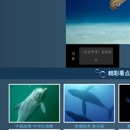
《大太平洋》总宣传
选
集
片
精彩看点
中国故事-中华白海豚
求偶怪杰 座头鲸