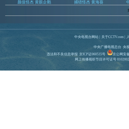
颜值怪杰 黄眼企鹅
捕猎怪杰 黄海葵
中央电视台网站
|
关于CCTV.com
|
中央广播电视总台 央
违法和不良信息举报
京ICP证060535号
京公网安备 1
网上传播视听节目许可证号 010200