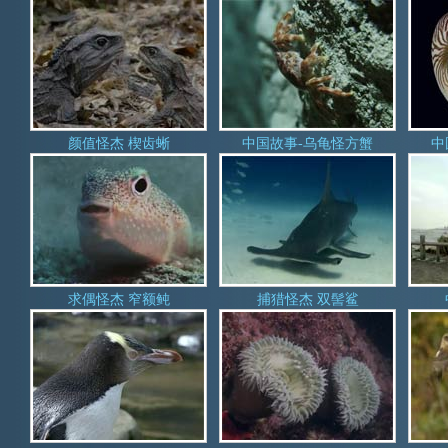
颜值怪杰 楔齿蜥
中国故事-乌龟怪方蟹
中
求偶怪杰 窄额鲀
捕猎怪杰 双髻鲨