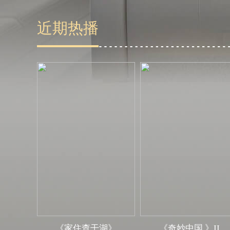
近期热播
《家住查干湖》
《奇妙中国 》II