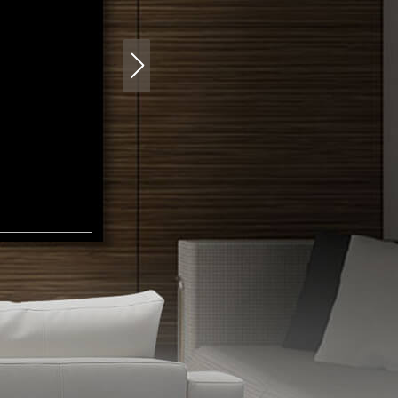
艺术
汽车
数智
5G
产业+
时尚
天气
才艺
网展
央央好物