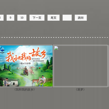
8
9
10
下一页
尾页
跳转
我的故乡》
《逐梦》