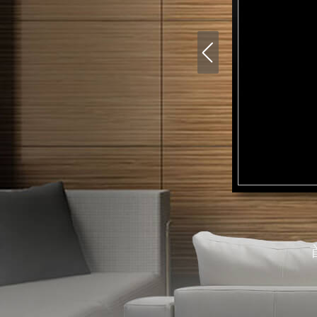
财经
教育
乡村振兴
生态环境
一带一路
大国智造
大国展会
大国保险
云顶对话
CCTV.节目官网
直播
节目单
栏目
片库