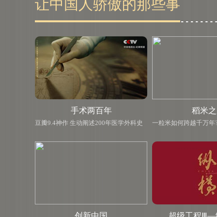
让中国人骄傲的那些事
手术两百年
稻米之
豆瓣9.4神作 生动阐述200年医学外科史
一粒米如何跨越千万年
创新中国
超级工程Ⅲ—