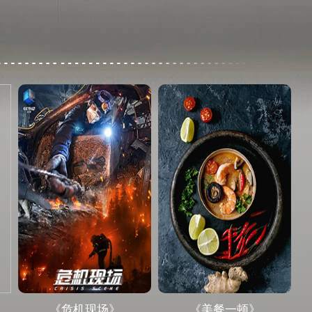
《危机现场》
《美餐一顿》