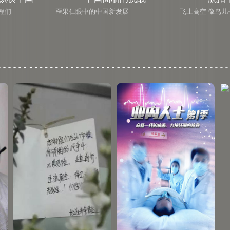
程们
歪果仁眼中的中国新发展
飞上高空 像鸟