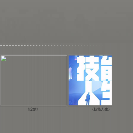
《绽放》
《技能人生》
《