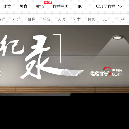
体育
教育
熊猫
直播中国
4K
CCTV.直播
式妙语
主持人
下载央视影音
热解读
天天学习
旅游
科普
健康
乐龄
阅读
艺术
数智
5G
产业+
纪录片网
国家大剧院
大型活动
科技
法治
文娱
人物
公益
图片
习式妙语
央视快评
央视网评
光华锐评
锋面
频道
VR/AR
4K专区
全景新闻
请入列
人生第一次
人生第二次
冬奥会
CBA
NBA
中超
国足
国际足球
网球
综
体育江湖
文化体育
冰雪道路
足球道路