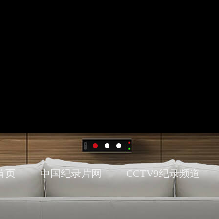
央博
非遗
文化
旅游
科普
健康
乐龄
阅读
云起
超级工厂
智敬中国
全民健康
颜选攻略
海洋
热播榜
总台企业白名单
首页
中国纪录片网
CCTV9纪录频道