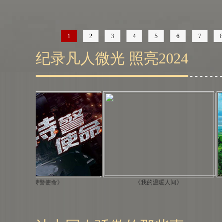
1
2
3
4
5
6
7
纪录凡人微光 照亮2024
使命》
《我的温暖人间》
《我和