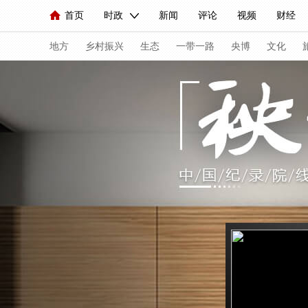
首页
时政
新闻
评论
视频
财经
人民领袖习近平
直播
海外频道
片库
iPanda
栏目大全
联播+
English
中国领导人
节目单
Монгол
听音
央视快评
微视频
习
地方
乡村振兴
生态
一带一路
央博
文化
总台春晚
网络春晚
共产党员网
秧纪录
新闻
国内
国际
评论
经济
军事
人民领袖习近平
联播+
热解读
天天学习
视频
小央视频
小央直播
直播中国
熊猫
现场
前线
比划
快看
蓝海中国
新兵
体育
直播
竞猜
2026年世界杯
2026年
VIP会员
CCTV奥林匹克频道
生活体育大会