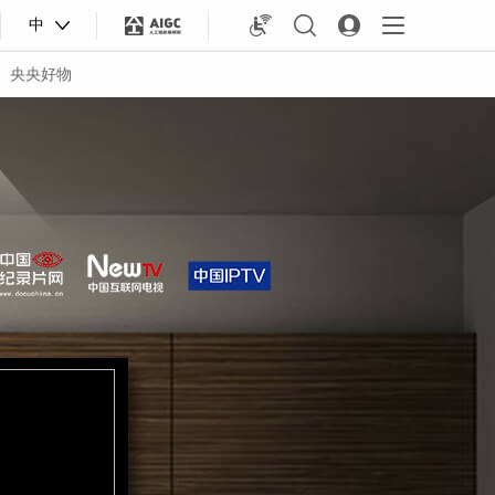
中
央央好物
合体育
亚冬会