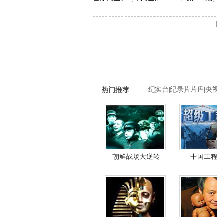
热门推荐
纪实台
|
纪录片片库
|
央
朝鲜战场大逆转
中国工