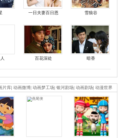
星
一日夫妻百日恩
雪狼谷
美人
百花深处
暗香
画片库
|
动画微博
|
动画梦工场
|
银河剧场
|
动画剧场
|
动漫世界