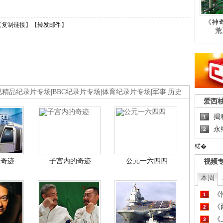
《神
【
复制链接
】【
转发邮件
】
荒
视精品纪录片专场
|
BBC纪录片专场
|
体育纪录片专场
|
军事
|
历史
爱西
揭
1
永
2
锘�
程奇迹
子宫内的奇迹
公元一六四四
视频
本周
《
1
《
2
《
3