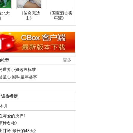
奇北大
《传奇完达
《国宝酒古窖
》
山》
窖泥》
柚推荐
更多
秘世界小姐选拔标准
结童心 回味童年趣事
专辑热播榜
本月
性与爱的抉择》
两性奥秘》
上甘岭-最长的43天》