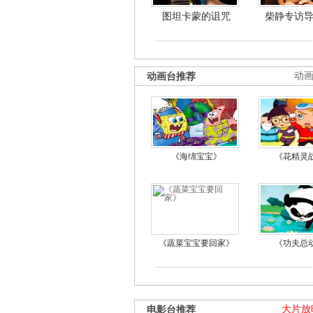
图坦卡蒙的诅咒
柴静专访
动画台推荐
动
《海绵宝宝》
《花精灵
《蔬菜宝宝要回家》
《功夫总
电影台推荐
大片放