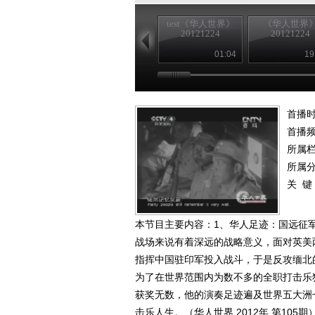
test《华人世界》
《华人世界
20121224
20121224
01:04
19
首播时
首播
所属
所属
关 键
本节目主要内容：1、华人足迹：国远征
战场来说有着深远的战略意义，面对英美
指挥中国驻印军投入战斗，于是反攻缅北
为了在世界范围内为数不多的全职打击乐
获奖无数，他的演奏足迹遍及世界五大洲
击乐人生。（华人世界 2012年 第105期