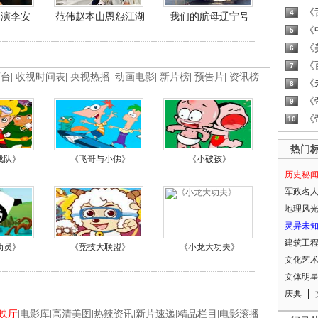
《
4
导演李安
范伟赵本山恩怨江湖
我们的航母辽宁号
《
5
《
6
《
7
画台
|
收视时间表
|
央视热播
|
动画电影
|
新片榜
|
预告片
|
资讯榜
《
8
《
9
《
10
热门
战队》
《飞哥与小佛》
《小破孩》
历史秘
军政名
地理风
灵异未
建筑工
动员》
《竞技大联盟》
《小龙大功夫》
文化艺
文体明
庆典
映厅
|
电影库
|
高清美图
|
热辣资讯
|
新片速递
|
精品栏目
|
电影滚播