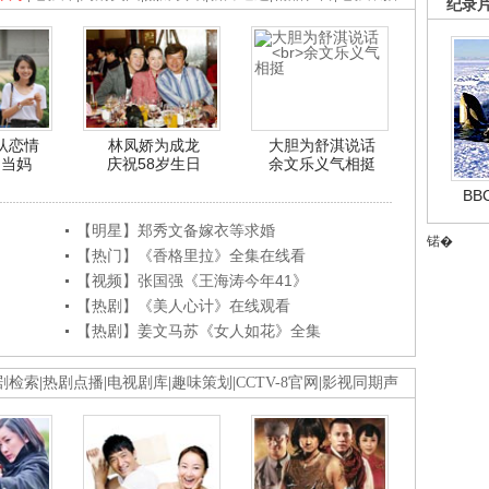
纪录
认恋情
林凤娇为成龙
大胆为舒淇说话
利当妈
庆祝58岁生日
余文乐义气相挺
B
【明星】郑秀文备嫁衣等求婚
锘�
【热门】《香格里拉》全集在线看
【视频】张国强《王海涛今年41》
【热剧】《美人心计》在线观看
【热剧】姜文马苏《女人如花》全集
剧检索
|
热剧点播
|
电视剧库
|
趣味策划
|
CCTV-8官网
|
影视同期声