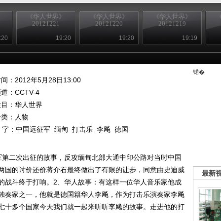
》
《华人世界》
《华人世界》
《华人世界》
20121221
20121220
20121219
:20
19:20
19:20
19:19
锘�
间：2012年5月28日13:00
频道：
CCTV-4
栏目：
华人世界
分类：人物
 字：
中国远征军
缅甸
打击乐
李飚
德国
军第二次出征的故事，反攻缅甸北部大通中印公路对当时中国
两国的讨价还价蒋介石最终做出了有限的让步，同意由史迪威
最新
的战斗终于打响。2、华人故事：有这样一位华人音乐家他成
独奏家之一，他就是德国籍华人李飚，作为打击乐演奏家李飚
七十多个国家今天我们就一起来听听李飚的故事。走进他的打
）