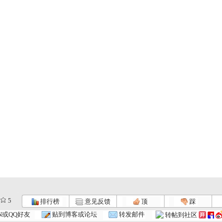
5
排行榜
意见反馈
顶
踩
N或QQ好友
贴到博客或论坛
转发邮件
转帖到社区