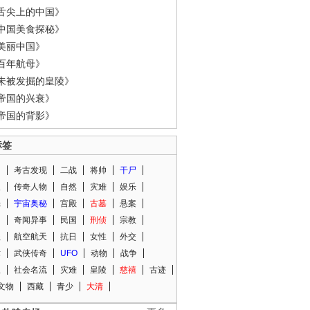
舌尖上的中国》
中国美食探秘》
美丽中国》
百年航母》
未被发掘的皇陵》
帝国的兴衰》
帝国的背影》
标签
闻
考古发现
二战
将帅
干尸
人
传奇人物
自然
灾难
娱乐
光
宇宙奥秘
宫殿
古墓
悬案
知
奇闻异事
民国
刑侦
宗教
程
航空航天
抗日
女性
外交
术
武侠传奇
UFO
动物
战争
星
社会名流
灾难
皇陵
慈禧
古迹
文物
西藏
青少
大清