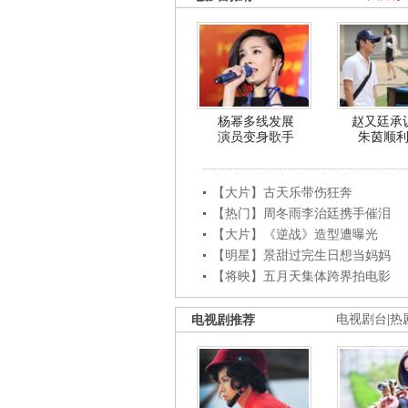
杨幂多线发展
赵又廷承
演员变身歌手
朱茵顺
【大片】古天乐带伤狂奔
【热门】周冬雨李治廷携手催泪
【大片】《逆战》造型遭曝光
【明星】景甜过完生日想当妈妈
【将映】五月天集体跨界拍电影
电视剧推荐
电视剧台
|
热