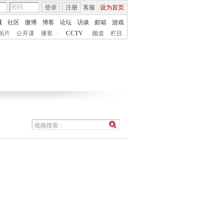
登录
注册
客服
设为首页
城
社区
微博
博客
论坛
访谈
邮箱
游戏
画片
公开课
播客
|
CCTV
频道
栏目