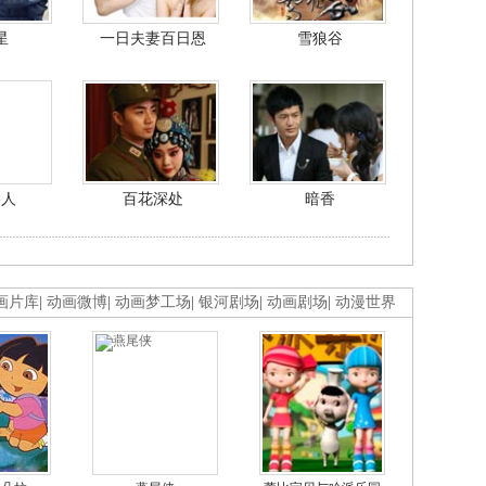
星
一日夫妻百日恩
雪狼谷
美人
百花深处
暗香
画片库
|
动画微博
|
动画梦工场
|
银河剧场
|
动画剧场
|
动漫世界