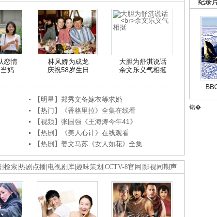
纪录
认恋情
林凤娇为成龙
大胆为舒淇说话
利当妈
庆祝58岁生日
余文乐义气相挺
B
【明星】郑秀文备嫁衣等求婚
锘�
【热门】《香格里拉》全集在线看
【视频】张国强《王海涛今年41》
【热剧】《美人心计》在线观看
【热剧】姜文马苏《女人如花》全集
剧检索
|
热剧点播
|
电视剧库
|
趣味策划
|
CCTV-8官网
|
影视同期声