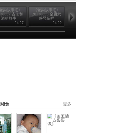
老梁故事汇》
《老梁故事汇》
《老梁故事汇》
《老梁故事汇
130807 古龙和
20130806 金庸武
20130805 情种金
20130804 李
酒的故事
侠恶俗吗
庸
和他的截拳
24:27
24:22
24:23
24
视频集
更多