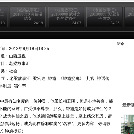
》
《老梁故事汇》
《老梁故事汇》
《老梁故事汇》
《
主王
20130810 奇侠温
20130809 武林之
20130808 风流浪
20
瑞安
外的梁羽生
子 古龙
:18
24:19
24:07
24:26
锘�
间：2012年9月19日18:25
频道：
山西卫视
栏目：
老梁故事汇
分类：社会
 字：
老梁故事汇
梁宏达
钟馗
《钟馗捉鬼》
判官
神话传
举制度
端午节
话中最有知名度的一位神灵，他虽长相丑陋，但是心地善良，能
最新
不能的圣君，广受供奉尊崇。那么，钟馗是如何成为神仙的？
？成为神仙之后，他以德报怨帮皇上捉鬼，皇上感念其恩，请
也得以远扬，成为现在辟邪驱魔的“名神”。更多内容，敬请收
19 钟馗捉妖）