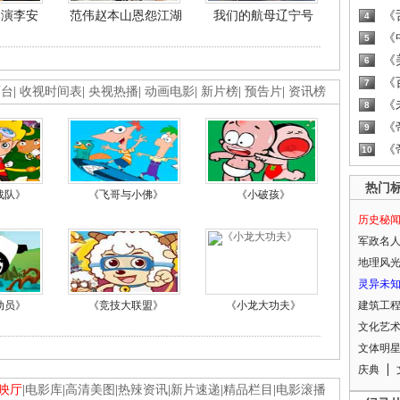
导演李安
范伟赵本山恩怨江湖
我们的航母辽宁号
《
4
《
5
《
6
《
7
画台
|
收视时间表
|
央视热播
|
动画电影
|
新片榜
|
预告片
|
资讯榜
《
8
《
9
《
10
热门
战队》
《飞哥与小佛》
《小破孩》
历史秘
军政名
地理风
灵异未
动员》
《竞技大联盟》
《小龙大功夫》
建筑工
文化艺
文体明
庆典
映厅
|
电影库
|
高清美图
|
热辣资讯
|
新片速递
|
精品栏目
|
电影滚播