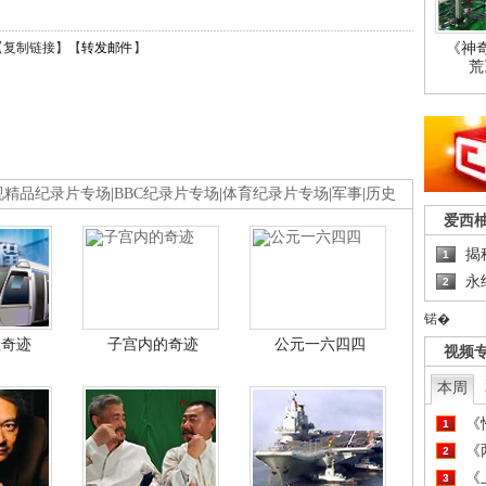
《神
【
复制链接
】【
转发邮件
】
荒
视精品纪录片专场
|
BBC纪录片专场
|
体育纪录片专场
|
军事
|
历史
爱西
揭
1
永
2
锘�
程奇迹
子宫内的奇迹
公元一六四四
视频
本周
《
1
《
2
《
3