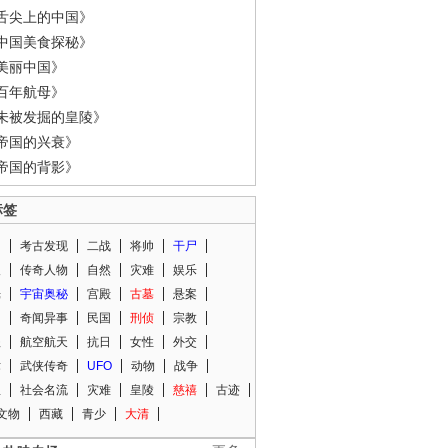
舌尖上的中国》
中国美食探秘》
美丽中国》
百年航母》
未被发掘的皇陵》
帝国的兴衰》
帝国的背影》
标签
闻
考古发现
二战
将帅
干尸
人
传奇人物
自然
灾难
娱乐
光
宇宙奥秘
宫殿
古墓
悬案
知
奇闻异事
民国
刑侦
宗教
程
航空航天
抗日
女性
外交
术
武侠传奇
UFO
动物
战争
星
社会名流
灾难
皇陵
慈禧
古迹
文物
西藏
青少
大清