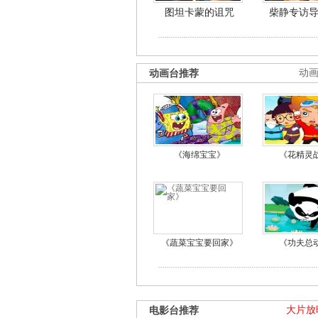
图坦卡蒙的诅咒
柴静专访
动画台推荐
动
《海绵宝宝》
《花精灵
《蔬菜宝宝要回家》
《功夫总
电影台推荐
大片放