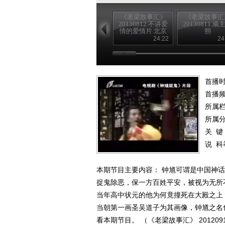
《老梁故事汇》
《老梁故事汇
20130812 不讲爱
20130811 顽
情的爱情片 北京
朔
遇上西雅图
24:22
24
首播时
首播
所属
所属
关 键
说
科
本期节目主要内容： 钟馗可谓是中国神
捉鬼除恶，保一方百姓平安，被视为无所
当年高中状元的他为何竟撞死在大殿之上
当朝第一画圣吴道子为其画像，钟馗之名
看本期节目。 （《老梁故事汇》 201209