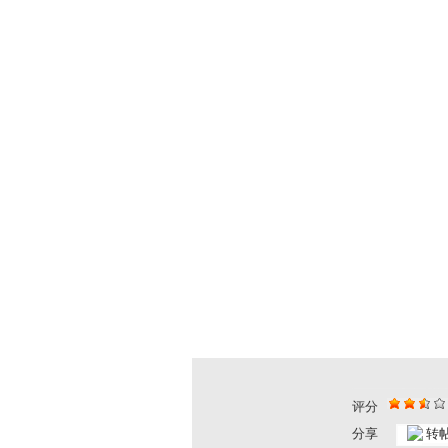
评分
分享
转