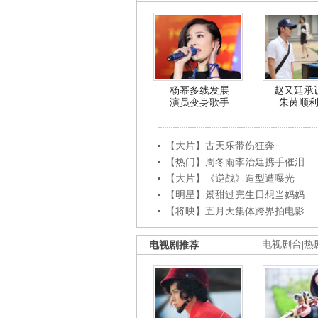
杨幂多线发展
赵又廷承
演员变身歌手
朱茵顺
【大片】古天乐带伤狂奔
【热门】周冬雨李治廷携手催泪
【大片】《逆战》造型遭曝光
【明星】景甜过完生日想当妈妈
【将映】五月天集体跨界拍电影
电视剧推荐
电视剧台
|
热