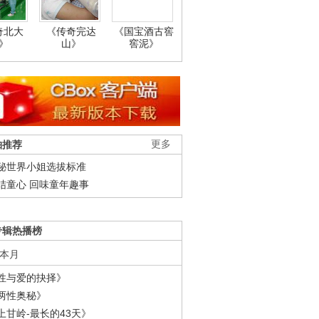
奇北大
《传奇完达
《国宝酒古窖
》
山》
窖泥》
柚推荐
更多
秘世界小姐选拔标准
结童心 回味童年趣事
专辑热播榜
本月
性与爱的抉择》
两性奥秘》
上甘岭-最长的43天》