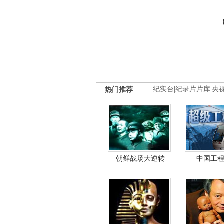
热门推荐
纪实台
|
纪录片片库
|
央
朝鲜战场大逆转
中国工