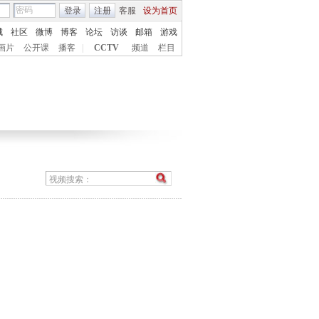
登录
注册
客服
设为首页
城
社区
微博
博客
论坛
访谈
邮箱
游戏
画片
公开课
播客
|
CCTV
频道
栏目