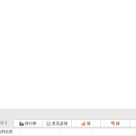
5
排行榜
意见反馈
顶
踩
帖到社区