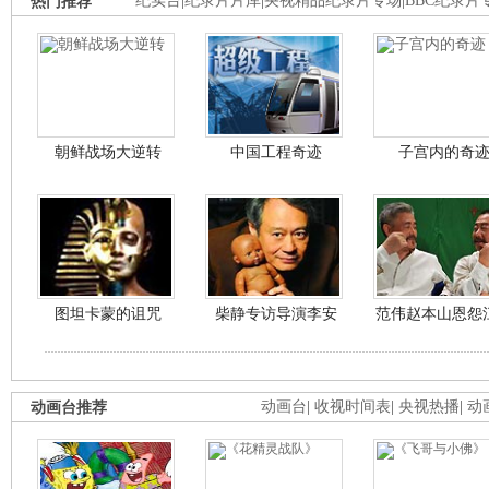
热门推荐
纪实台
|
纪录片片库
|
央视精品纪录片专场
|
BBC纪录片
朝鲜战场大逆转
中国工程奇迹
子宫内的奇
图坦卡蒙的诅咒
柴静专访导演李安
范伟赵本山恩怨
动画台推荐
动画台
|
收视时间表
|
央视热播
|
动