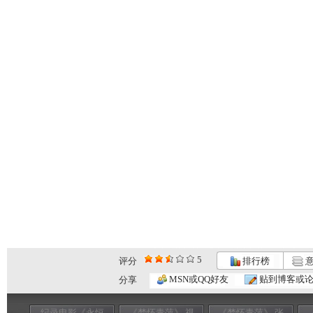
5
评分
排行榜
意
MSN或QQ好友
贴到博客或
分享
纪录电影《永恒
《梦怀青萍》 视
《梦怀青萍》 张