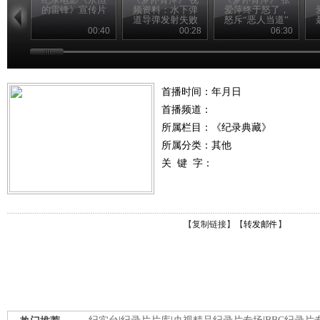
的雷锋》宣传片
频资料：水下弹
爱萍终于怒了，
道导弹发射失败
怒斥“恶人当道”
瞬间
00:40
00:28
06:30
首播时间：年月日
首播频道：
所属栏目：
《纪录典藏》
所属分类：其他
关 键 字：
【
复制链接
】【
转发邮件
】