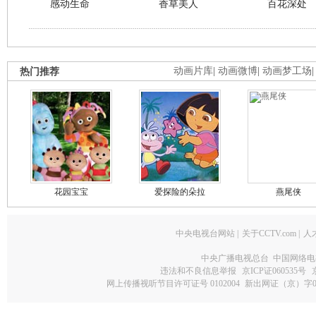
感动生命
香草美人
百花深处
热门推荐
动画片库
|
动画微博
|
动画梦工场
花园宝宝
爱探险的朵拉
燕尾侠
中央电视台网站
|
关于CCTV.com
|
人
中央广播电视总台 中国网络电
违法和不良信息举报
京ICP证060535号
网上传播视听节目许可证号 0102004
新出网证（京）字0