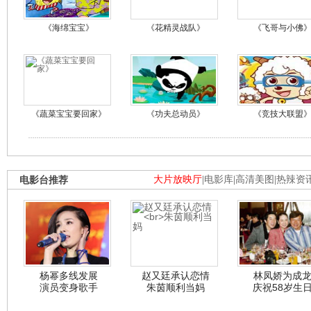
《海绵宝宝》
《花精灵战队》
《飞哥与小佛
《蔬菜宝宝要回家》
《功夫总动员》
《竞技大联盟
电影台推荐
大片放映厅
|
电影库
|
高清美图
|
热辣资
杨幂多线发展
赵又廷承认恋情
林凤娇为成
演员变身歌手
朱茵顺利当妈
庆祝58岁生