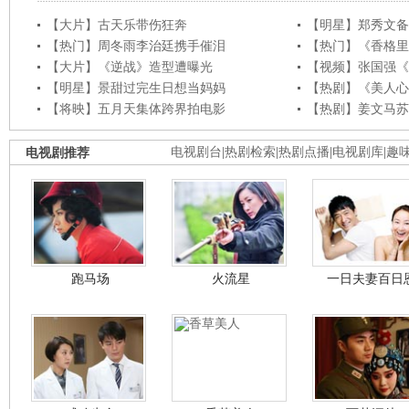
【大片】古天乐带伤狂奔
【明星】郑秀文备
【热门】周冬雨李治廷携手催泪
【热门】《香格里
【大片】《逆战》造型遭曝光
【视频】张国强《
【明星】景甜过完生日想当妈妈
【热剧】《美人心
【将映】五月天集体跨界拍电影
【热剧】姜文马苏
电视剧推荐
电视剧台
|
热剧检索
|
热剧点播
|
电视剧库
|
趣
跑马场
火流星
一日夫妻百日