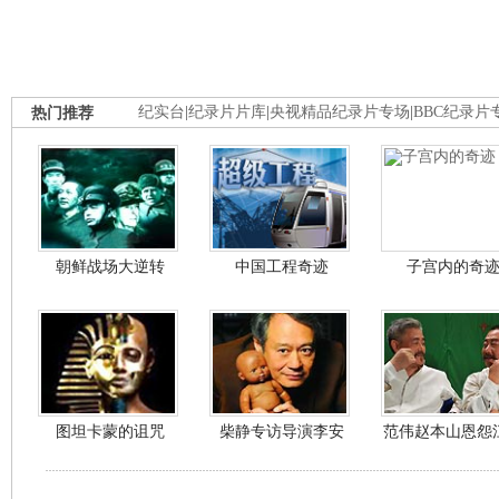
热门推荐
纪实台
|
纪录片片库
|
央视精品纪录片专场
|
BBC纪录片
朝鲜战场大逆转
中国工程奇迹
子宫内的奇
图坦卡蒙的诅咒
柴静专访导演李安
范伟赵本山恩怨