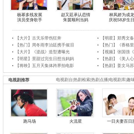
杨幂多线发展
赵又廷承认恋情
林凤娇为成
演员变身歌手
朱茵顺利当妈
庆祝58岁生
【大片】古天乐带伤狂奔
【明星】郑秀文备
【热门】周冬雨李治廷携手催泪
【热门】《香格里
【大片】《逆战》造型遭曝光
【视频】张国强《
【明星】景甜过完生日想当妈妈
【热剧】《美人心
【将映】五月天集体跨界拍电影
【热剧】姜文马苏
电视剧推荐
电视剧台
|
热剧检索
|
热剧点播
|
电视剧库
|
趣
跑马场
火流星
一日夫妻百日