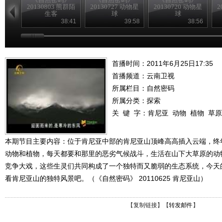
20130803 熊群陌
20130727 动物星
20130720 动物星
2
生客
球
球
38:41
39:58
38:56
首播时间：2011年6月25日17:35
首播频道：
云南卫视
所属栏目：
自然密码
所属分类：探索
关 键 字：
肯尼亚
动物
植物
草原
本期节目主要内容：位于肯尼亚中部的肯尼亚山顶峰高高插入云端，终
动物和植物，每天都要和那里的恶劣气候战斗，生活在山下大草原的动
竞争大戏，这些生灵们共同构成了一个独特而又脆弱的生态系统，今天
看肯尼亚山的独特风景吧。（《自然密码》 20110625 肯尼亚山）
【
复制链接
】【
转发邮件
】