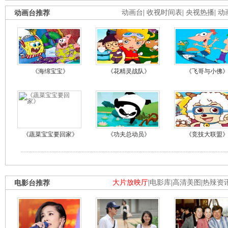
动画台推荐
动画台
|
收视时间表
|
央视热播
|
动
《海绵宝宝》
《花精灵战队》
《飞哥与小佛
《蔬菜宝宝要回家》
《功夫总动员》
《竞技大联盟
电影台推荐
大片放映厅
|
电影库
|
高清美图
|
热辣资