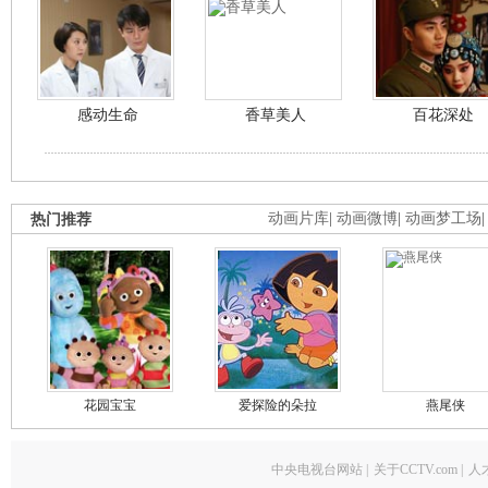
感动生命
香草美人
百花深处
热门推荐
动画片库
|
动画微博
|
动画梦工场
花园宝宝
爱探险的朵拉
燕尾侠
中央电视台网站
|
关于CCTV.com
|
人