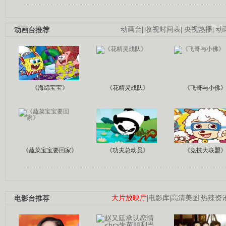
动画台推荐
动画台
|
收视时间表
|
央视热播
|
动
《海绵宝宝》
《花精灵战队》
《飞哥与小佛
《蔬菜宝宝要回家》
《功夫总动员》
《竞技大联盟
电影台推荐
大片放映厅
|
电影库
|
高清美图
|
热辣资