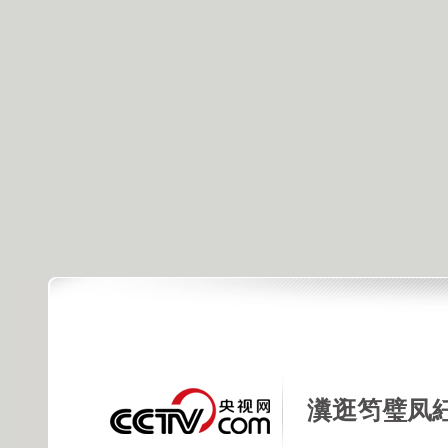
瀵逛笉璧凤