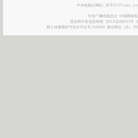
中央电视台网站
|
关于CCTV.com
|
人
中央广播电视总台 中国网络电
违法和不良信息举报
京ICP证060535号
网上传播视听节目许可证号 0102004
新出网证（京）字0