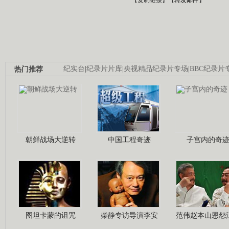
热门推荐
纪实台
|
纪录片片库
|
央视精品纪录片专场
|
BBC纪录片
朝鲜战场大逆转
中国工程奇迹
子宫内的奇
图坦卡蒙的诅咒
柴静专访导演李安
范伟赵本山恩怨