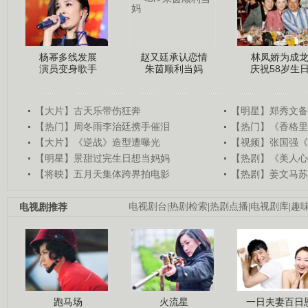
杨幂多线发展
赵又廷承认恋情
林凤娇为成
演员变身歌手
朱茵顺利当妈
庆祝58岁生
【大片】古天乐带伤狂奔
【明星】郑秀文备
【热门】周冬雨李治廷携手催泪
【热门】《香格里
【大片】《逆战》造型遭曝光
【视频】张国强《
【明星】景甜过完生日想当妈妈
【热剧】《美人心
【将映】五月天集体跨界拍电影
【热剧】姜文马苏
电视剧推荐
电视剧台
|
热剧检索
|
热剧点播
|
电视剧库
|
趣
跑马场
火流星
一日夫妻百日