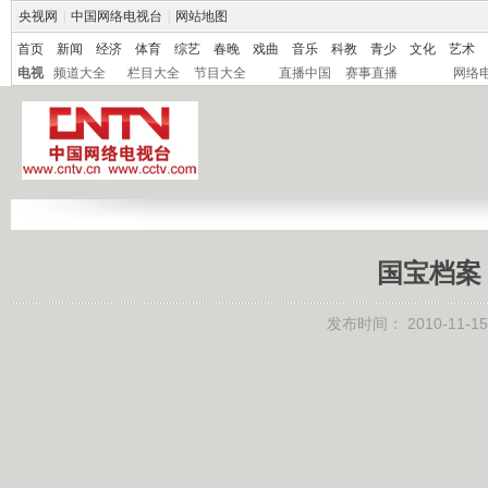
央视网
|
中国网络电视台
|
网站地图
首页
新闻
经济
体育
综艺
春晚
戏曲
音乐
科教
青少
文化
艺术
电视
频道大全
栏目大全
节目大全
直播中国
赛事直播
网络
国宝档案
发布时间：
2010-11-15