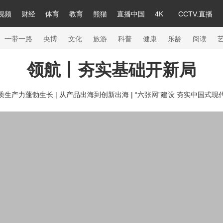
视频
财经
体育
教育
熊猫
直播中国
4K
CCTV.直播
a
中国领导人
节目单
English
听音
Монгол
央视快评
微视频
习式妙语
主持人
下载央视影音
热解读
天天学习
一带一路
央博
文化
旅游
科普
健康
乐龄
阅读
领航丨夯实基础开新局
录
纪录片网
国家大剧院
大型活动
质生产力蓬勃生长 |
从产品出海到创新出海 |
“六张网”建设 夯实中国式现
科技
法治
文娱
人物
公益
图片
习
习式妙语
央视快评
央视网评
光华锐评
锋面
熊猫频道
VR/AR
4K专区
全景新闻
新兵请入列
人生第一次
人生第二次
26年冬奥会
CBA
NBA
中超
国足
国际足球
网球
综合
会
体育江湖
文化体育
冰雪道路
足球道路