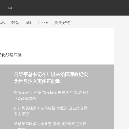
中
艺术
数智
5G
产业+
央央好物
代化战略底座
习近平总书记今年以来治国理政纪实
为世界注入更多正能量
财政金融“组合拳”激发民间投资活力 实现“1+1
＞2”政策效果
出口势头强劲！专精特新“小巨人”企业综合竞
体育
争力增强
新场景串联多元新业态 特色消费场景点亮夏