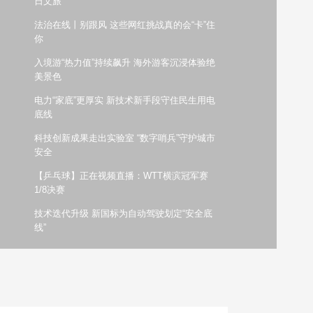
日文旅
艺术
汽车
数智
5G
产业+
法治在线丨别跟风 这些网红挑战真的会“卡”住
你
时尚
天气
才艺
网展
央央好物
入境游“热力值”持续飙升 海外游客沉浸体验绝
美景色
电力“家底”更厚实 新技术新手段守住民生用电
底线
科技创新成果走出实验室 “数字哨兵”守护城市
安全
【乒乓球】正在视频直播：WTT横滨冠军赛
1/8决赛
技术迭代升级 新国标为自动驾驶划定“安全底
线”