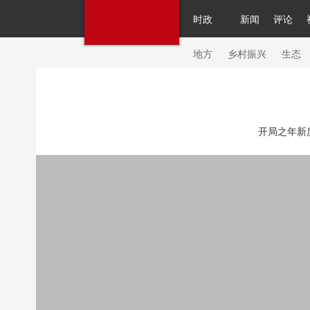
时政
新闻
评论
人民领袖习近平
直播
繁体
片库
海外频道
栏目大全
联播+
iPand
地方
乡村振兴
生态
总台春晚
网络春晚
共产党员网
秧纪
开局之年新
新闻
国内
国际
评论
经济
军事
人民领袖习近平
联播+
热解读
天天学
视频
小央视频
小央直播
直播中国
现场
前线
比划
快看
蓝海中国
体育
直播
竞猜
2026年世界杯
20
VIP会员
CCTV奥林匹克频道
生活体育大