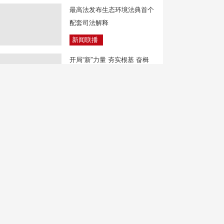
最高法发布生态环境法典首个
配套司法解释
新闻联播
开局“新”力量 夯实根基 奋楫
争先
焦点访谈
低价球票背后暗藏陷阱 19万
元被转账
新闻直播间
民进党“大佬”拖欠巨款却健身
高消费引发争议
中国新闻
辽宁：文旅资源多元 特色城
市吸引外国游客