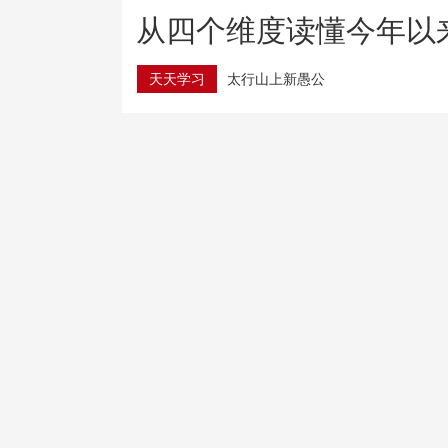
从四个维度读懂今年以
天天学习
太行山上新愚公
超30万亿元！我国货贸进出口延续增长
树立和践行正确政绩观
用心办好民生实事
南水北调中线工程调水破800亿立方米 惠及超1亿人
台风“白海豚”登陆之后是否会北上 将影响哪些地方？
国家数据局：推进数据产权登记“一次登记 全国通用”
立下中国新坐标！月球“说明书”来了
金价大反弹！黄金业务火热 购金人心态复杂 记者探访