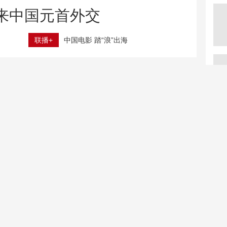
来中国元首外交
联播+
中国电影 踏“浪”出海
立秋 养生千万避开六大误区
夫妻二人恶意报警累计172次 被公安机关依法行政拘留
超3万名全球创客涌入华强北 海外创业者为何而来？
四川宜宾高县发生4.9级
舰炮怒吼！北部战区舰艇
地震
编队高燃训练现场