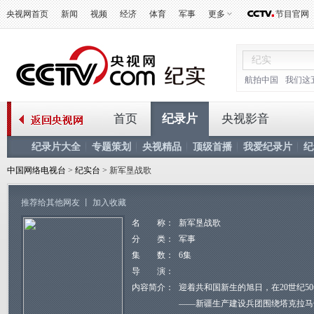
央视网首页
新闻
视频
经济
体育
军事
更多
节目官网
航拍中国
我们这
首页
纪录片
央视影音
纪录片大全
专题策划
央视精品
顶级首播
我爱纪录片
纪
中国网络电视台
>
纪实台
> 新军垦战歌
推荐给其他网友
丨
加入收藏
名 称：
新军垦战歌
分 类：
军事
集 数：
6集
导 演：
内容简介：
迎着共和国新生的旭日，在20世纪5
――新疆生产建设兵团围绕塔克拉马