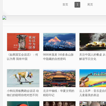
首页
1
尾页
《如果国宝会说话》：何
9000米落差 160多条山脉
关注中国人的餐桌 从
以为尊 我有中国
中隐藏的自然密码
解读节日文化
小狗玩滑板鹦鹉会说话 动
北京中轴线：华夏文明的
云上乐声：音乐是自
物们的聪明你绝对想不到
精彩印记
儿童最美的表达