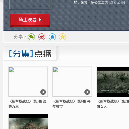
犁；在两千多公里边境
[查看全部]
分享：
《新军垦战歌》 第3集 边
《新军垦战歌》 第6集 寻
《新军垦战歌》 第2集
关万里
梦城市
国女人