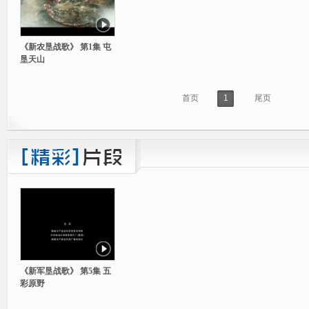
《新农垦战歌》 第1集 屯
垦天山
首页
1
尾页
《新军垦战歌》 第5集 五
彩原野