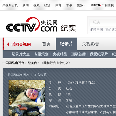
央视网首页
新闻
视频
经济
体育
军事
更多
节目官网
航拍中国
我们这
首页
纪录片
央视影音
纪录片大全
专题策划
央视精品
顶级首播
我爱纪录片
纪
中国网络电视台
>
纪实台
> 《我和野狼有个约会》
推荐给其他网友
丨
加入收藏
名 称：
《我和野狼有个约会》
分 类：
社会
集 数：
1集
导 演：
朱晴
内容简介：
在若尔盖草原写生的年轻女画家李微
小狼格林带回成都家中。在她与它朝