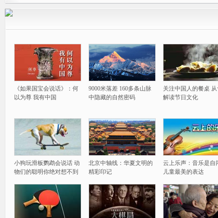
《如果国宝会说话》：何
9000米落差 160多条山脉
关注中国人的餐桌 从
以为尊 我有中国
中隐藏的自然密码
解读节日文化
小狗玩滑板鹦鹉会说话 动
北京中轴线：华夏文明的
云上乐声：音乐是自
物们的聪明你绝对想不到
精彩印记
儿童最美的表达