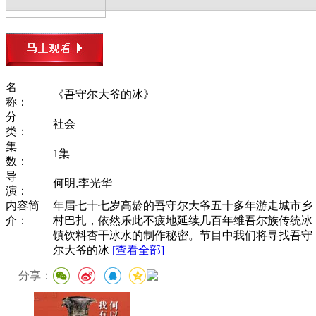
名
《吾守尔大爷的冰》
称：
分
社会
类：
集
1集
数：
导
何明,李光华
演：
内容简
年届七十七岁高龄的吾守尔大爷五十多年游走城市乡
介：
村巴扎，依然乐此不疲地延续几百年维吾尔族传统冰
镇饮料杏干冰水的制作秘密。节目中我们将寻找吾守
尔大爷的冰
[查看全部]
分享：