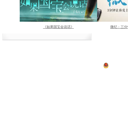
《如果国宝会说话》
微纪：三分
中央电视台网站
|
关于CCTV.com
|
人
中央广播电视总台 央视
违法和不良信息举报
京ICP证060535号
京公网安备 11
网上传播视听节目许可证号 0102002