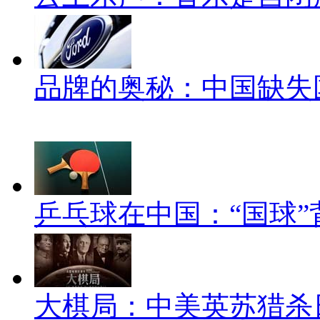
品牌的奥秘：中国缺失
乒乓球在中国：“国球”
大棋局：中美英苏猎杀