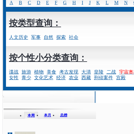
A
B
C
D
E
F
G
H
I
J
K
L
M
N
按类型查询：
人文历史
军事
自然
探索
社会
按个性小分类查询：
谍战
旅游
植物
美食
考古发现
大清
皇陵
二战
宇宙奥
女性
青少
文化艺术
经济
农业
西藏
刑侦案件
宫殿
本月
总榜
本周