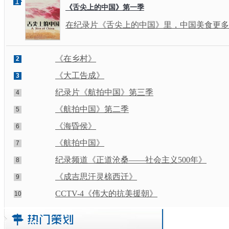
1
《舌尖上的中国》第一季
在纪录片《舌尖上的中国》里，中国美食更多
《在乡村》
2
《大工告成》
3
纪录片《航拍中国》第三季
4
《航拍中国》第二季
5
《海昏侯》
6
《航拍中国》
7
纪录频道《正道沧桑——社会主义500年》
8
《成吉思汗灵榇西迁》
9
CCTV-4《伟大的抗美援朝》
10