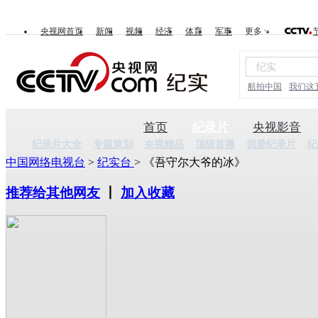
央视网首页
新闻
视频
经济
体育
军事
更多
航拍中国
我们这
首页
纪录片
央视影音
纪录片大全
专题策划
央视精品
顶级首播
我爱纪录片
纪
中国网络电视台
>
纪实台
> 《吾守尔大爷的冰》
推荐给其他网友
丨
加入收藏