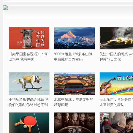
《如果国宝会说话》：何
9000米落差 160多条山脉
关注中国人的餐桌 从
以为尊 我有中国
中隐藏的自然密码
解读节日文化
小狗玩滑板鹦鹉会说话 动
北京中轴线：华夏文明的
云上乐声：音乐是自
物们的聪明你绝对想不到
精彩印记
儿童最美的表达