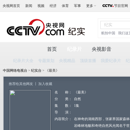
央视网首页
新闻
视频
经济
体育
军事
更多
节目官网
航拍中国
我们这
首页
纪录片
央视影音
纪录片大全
专题策划
央视精品
顶级首播
我爱纪录片
纪
中国网络电视台
>
纪实台
> 《最美》
推荐给其他网友
丨
加入收藏
名 称：
《最美》
分 类：
自然
集 数：
1集
导 演：
内容简介：
在神奇的湖南西部，张家界国家森林
岩峰林地貌和奇绝自然风光闻名于世。从