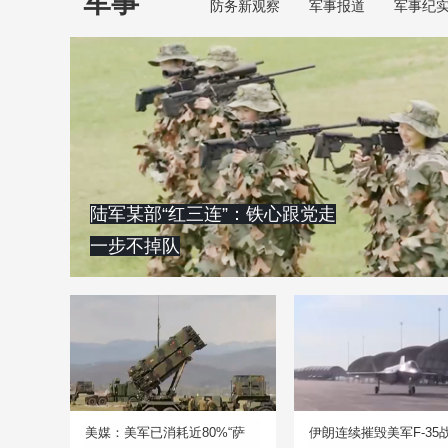
军事
防务新观察
军事报道
军事纪
陆军某部“红三连”：铁心跟党走
一步不掉队
美媒：美军已消耗近80%“萨
伊朗连续摧毁美军F-35