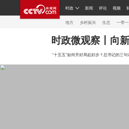
时政
新闻
评论
视频
人民领袖习近平
直播
繁体
片库
海外频道
栏目大全
联播+
iPanda
中国领
节目单
Engl
地方
乡村振兴
生态
一带一
时政微观察丨向
总台春晚
网络春晚
共产党员网
秧纪录
纪
“十五五”如何开好局起好步？总书记的三句
新闻
国内
国际
评论
经济
军事
科技
人民领袖习近平
联播+
热解读
天天学习
习
视频
小央视频
小央直播
直播中国
熊猫频
现场
前线
比划
快看
蓝海中国
新兵请入
体育
直播
竞猜
2026年世界杯
2026年冬奥
VIP会员
CCTV奥林匹克频道
生活体育大会
体