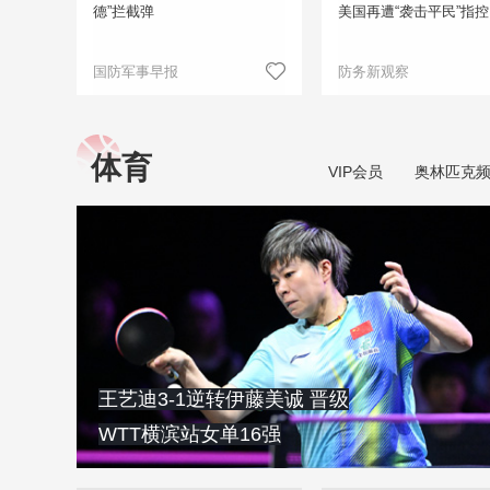
德”拦截弹
美国再遭“袭击平民”指控
国防军事早报
防务新观察
体育
VIP会员
奥林匹克
王艺迪3‑1逆转伊藤美诚 晋级
WTT横滨站女单16强