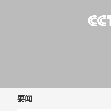
财经
教育
乡村振兴
生态环境
一带一路
大国智造
大国展会
大国保险
云顶对话
云
CCTV.节目官网
直播
节目单
栏目
片库
要闻