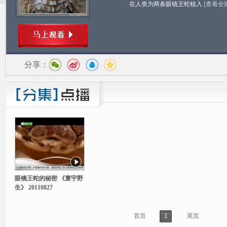
在人类为两条眼镜王蛇植入
[查看全
分享：
眼镜王蛇的秘密 《寰宇野
生》 20110827
首页
1
尾页