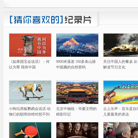
《如果国宝会说话》：何
9000米落差 160多条山脉
关注中国人的餐桌 从
以为尊 我有中国
中隐藏的自然密码
解读节日文化
小狗玩滑板鹦鹉会说话 动
北京中轴线：华夏文明的
云上乐声：音乐是自
物们的聪明你绝对想不到
精彩印记
儿童最美的表达