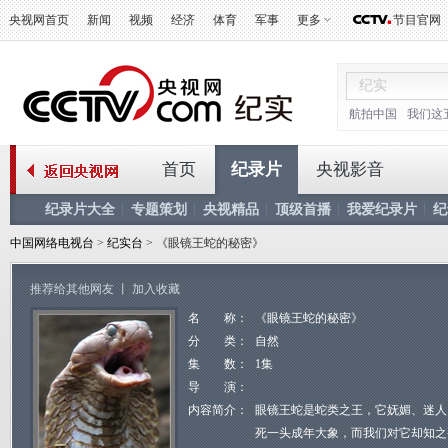
央视网首页
新闻
视频
经济
体育
军事
更多
节目官网
航拍中国
我们这
首页
纪录片
央视影音
纪录片大全
专题策划
央视精品
顶级首播
我爱纪录片
纪
中国网络电视台
>
纪实台
> 《眼镜王蛇的秘密》
推荐给其他网友
丨
加入收藏
名 称：
《眼镜王蛇的秘密》
分 类：
自然
集 数：
1集
导 演：
内容简介：
眼镜王蛇是蛇类之王，它妩媚、迷人
死一头成年大象，而我们对它却知之