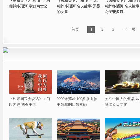
《纵横天下》 2010-11-24
《纵横天下》 2010-11-23
《纵横天下》 2010-11
相约多瑙河 斐迪南大公
相约多瑙河 名人故事 无冕
相约多瑙河 名人故事
的女皇
之子裴多菲
首页
1
2
3
下一页
《如果国宝会说话》：何
9000米落差 160多条山脉
关注中国人的餐桌 从
以为尊 我有中国
中隐藏的自然密码
解读节日文化