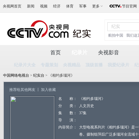
央视网首页
新闻
视频
经济
体育
军事
更多
节目官网
航拍中国
我们这
首页
纪录片
央视影音
纪录片大全
专题策划
央视精品
顶级首播
我爱纪录片
纪
中国网络电视台
>
纪实台
> 《相约多瑙河》
推荐给其他网友
丨
加入收藏
名 称：
《相约多瑙河》
分 类：
人文历史
集 数：
37集
导 演：
内容简介：
大型电视系列片《相约多瑙河》是一
卷。摄制组萍踪广泛多瑙河全流域十