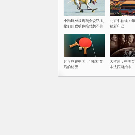
小狗玩滑板鹦鹉会说话 动
北京中轴线：华
物们的聪明你绝对想不到
精彩印记
乒乓球在中国：“国球”背
大棋局：中美英
后的秘密
本法西斯始末