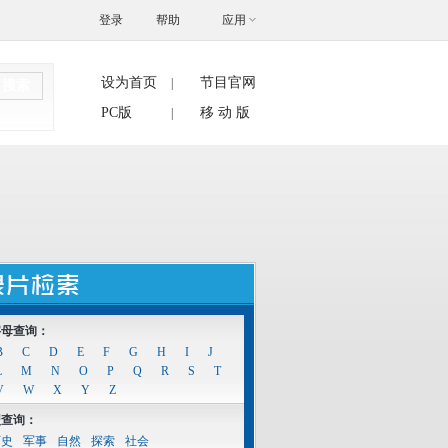
登录
帮助
应用
设为首页
节目官网
|
搜索
PC版
移 动 版
|
字母查询：
B
C
D
E
F
G
H
I
J
L
M
N
O
P
Q
R
S
T
V
W
X
Y
Z
型查询：
历史
军事
自然
探索
社会