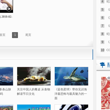
4
纪
5
《
010-02-
6
《
7
《
8
纪
首页
1
尾页
9
《
10
C
60多条山脉
关注中国人的餐桌 从食物
《蓝色星球》带你见识海
码
解读节日文化
洋最恐怖与最具魅力的一
面