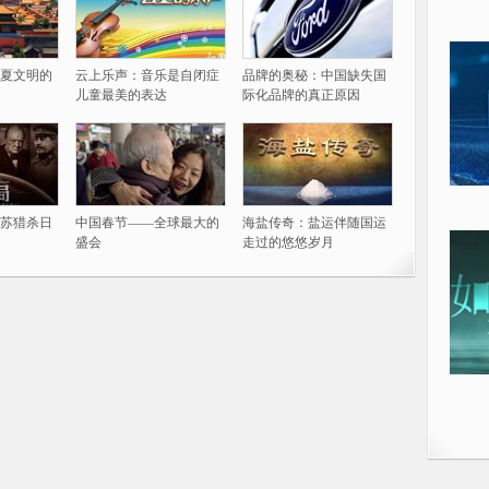
夏文明的
云上乐声：音乐是自闭症
品牌的奥秘：中国缺失国
儿童最美的表达
际化品牌的真正原因
苏猎杀日
中国春节——全球最大的
海盐传奇：盐运伴随国运
盛会
走过的悠悠岁月