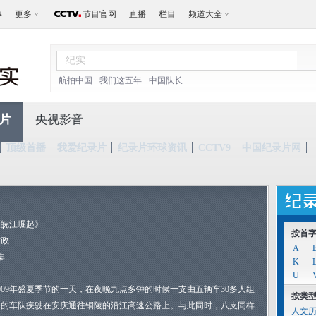
事
更多
节目官网
直播
栏目
频道大全
航拍中国
我们这五年
中国队长
片
央视影音
顶级首播
我爱纪录片
纪录片环球资讯
CCTV9
中国纪录片网
《皖江崛起》
按首
时政
A
集
K
U
009年盛夏季节的一天，在夜晚九点多钟的时候一支由五辆车30多人组
按类
合的车队疾驶在安庆通往铜陵的沿江高速公路上。与此同时，八支同样
人文