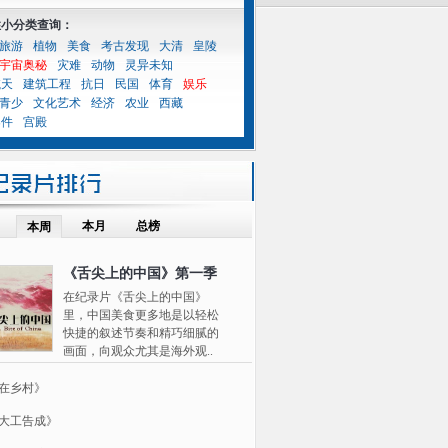
性小分类查询：
旅游
植物
美食
考古发现
大清
皇陵
宇宙奥秘
灾难
动物
灵异未知
航天
建筑工程
抗日
民国
体育
娱乐
青少
文化艺术
经济
农业
西藏
案件
宫殿
本月
总榜
本周
《舌尖上的中国》第一季
在纪录片《舌尖上的中国》
里，中国美食更多地是以轻松
快捷的叙述节奏和精巧细腻的
画面，向观众尤其是海外观..
在乡村》
大工告成》