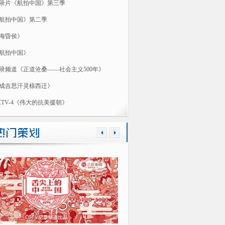
录片《航拍中国》第三季
航拍中国》第二季
海昏侯》
航拍中国》
录频道《正道沧桑——社会主义500年》
成吉思汗灵榇西迁》
CTV-4《伟大的抗美援朝》