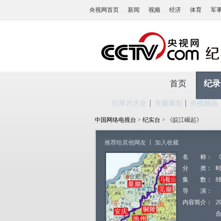
央视网首页
新闻
视频
经济
体育
军
首页
纪录
纪录片大全
专题策划
央视精品
中国网络电视台
>
纪实台
> 《皖江崛起》
推荐给其他网友
丨
加入收藏
名 称：
分 类：
集 数：
8
导 演：
内容简介：
2