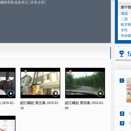
规模的车队也在长江
[查看全部]
按个
谍战
二战
航空
女性
刑侦
1
010-02-
皖江崛起 第五集 2010-02-
皖江崛起 第四集 2010-02-
10
09
2
《
3
《