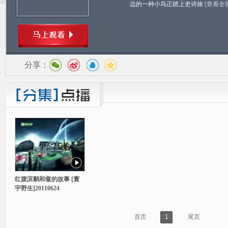
边的一种小鸟正踏上史诗旅
[查看全
分享：
红腹滨鹬和鲎的故事 [寰
宇野生]20110624
首页
1
尾页