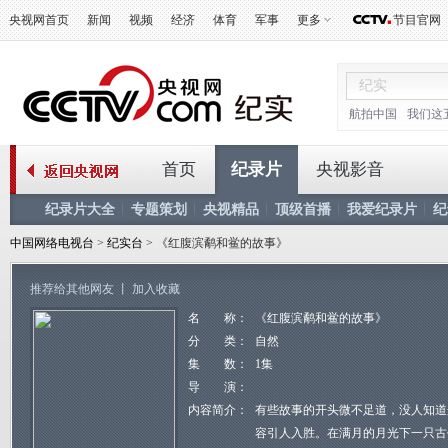
央视网首页
新闻
视频
经济
体育
军事
更多
节目官网
航拍中国
我们这
首页
纪录片
央视影音
纪录片大全
专题策划
央视精品
顶级首播
我爱纪录片
纪
中国网络电视台
>
纪实台
> 《红腹滨鹬和鲎的故事》
推荐给其他网友
丨
加入收藏
名 称：
《红腹滨鹬和鲎的故事》
分 类：
自然
集 数：
1集
导 演：
内容简介：
有些故事的开头微不足道，没人知道
容引人入胜。在满月的月光下一只古