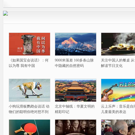
《如果国宝会说话》：何
9000米落差 160多条山脉
关注中国人的餐桌 从
以为尊 我有中国
中隐藏的自然密码
解读节日文化
小狗玩滑板鹦鹉会说话 动
北京中轴线：华夏文明的
云上乐声：音乐是自
物们的聪明你绝对想不到
精彩印记
儿童最美的表达