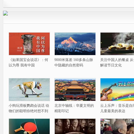
《如果国宝会说话》：何
9000米落差 160多条山脉
关注中国人的餐桌 从
以为尊 我有中国
中隐藏的自然密码
解读节日文化
小狗玩滑板鹦鹉会说话 动
北京中轴线：华夏文明的
云上乐声：音乐是自
物们的聪明你绝对想不到
精彩印记
儿童最美的表达