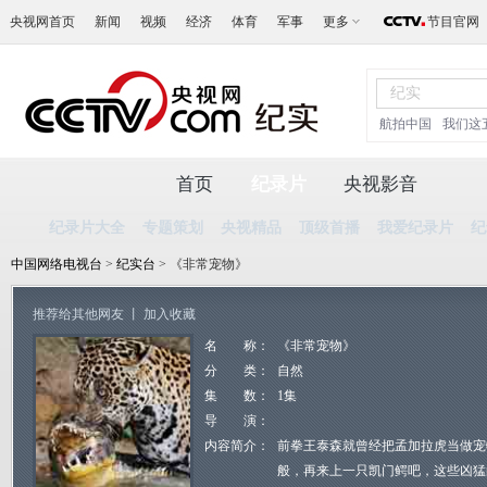
央视网首页
新闻
视频
经济
体育
军事
更多
节目官网
航拍中国
我们这
首页
纪录片
央视影音
纪录片大全
专题策划
央视精品
顶级首播
我爱纪录片
纪
中国网络电视台
>
纪实台
> 《非常宠物》
推荐给其他网友
丨
加入收藏
名 称：
《非常宠物》
分 类：
自然
集 数：
1集
导 演：
内容简介：
前拳王泰森就曾经把孟加拉虎当做宠
般，再来上一只凯门鳄吧，这些凶猛