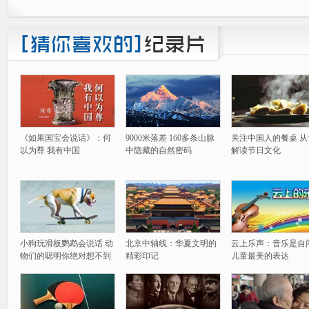
《如果国宝会说话》：何
9000米落差 160多条山脉
关注中国人的餐桌 从
以为尊 我有中国
中隐藏的自然密码
解读节日文化
小狗玩滑板鹦鹉会说话 动
北京中轴线：华夏文明的
云上乐声：音乐是自
物们的聪明你绝对想不到
精彩印记
儿童最美的表达