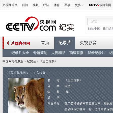
央视网首页
新闻
视频
经济
体育
军事
更多
节目官网
航拍中国
我们这
首页
纪录片
央视影音
纪录片大全
专题策划
央视精品
顶级首播
我爱纪录片
纪
中国网络电视台
>
纪实台
> 《追击花豹》
推荐给其他网友
丨
加入收藏
名 称：
《追击花豹》
分 类：
自然
集 数：
1集
导 演：
内容简介：
在广袤神秘的南非丛林当中，栖息着
生动物保护区内，有一位非常资深的